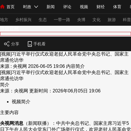
首页
时政
新闻
评论
视频
财经
体育
人民领袖习近平
直播
海外频道
片库
iPanda
栏目大全
联播+
English
中国领导人
节目单
Монгол
听音
央视快评
微视频
习式妙语
主持人
下
地方
乡村振兴
生态
一带一路
央博
文化
旅游
科普
节目官网
总台春晚
网络春晚
共产党员网
秧纪录
纪录片网
分享
手机看
[视频]习近平举行仪式欢迎老挝人民革命党中央总书记、国家主
席通伦访华
来源 : 央视网
2026-06-05 19:06
内容简介
新闻
国内
国际
评论
经济
军事
科技
法
[视频]习近平举行仪式欢迎老挝人民革命党中央总书记、国家主
人民领袖习近平
联播+
热解读
天天学习
习式妙语
席通伦访华
简介
来源：央视网 更新时间：2026年06月05日 19:06
视频
小央视频
小央直播
直播中国
熊猫频道
V
视频简介
现场
前线
比划
快看
蓝海中国
新兵请入列
主要内容
体育
直播
竞猜
2026年世界杯
2026年冬奥会
央视网消息
（新闻联播）：中共中央总书记、国家主席习近平5
VIP会员
CCTV奥林匹克频道
生活体育大会
体育江湖
日下午在人民大会堂东门外广场举行仪式，欢迎老挝人民革命党