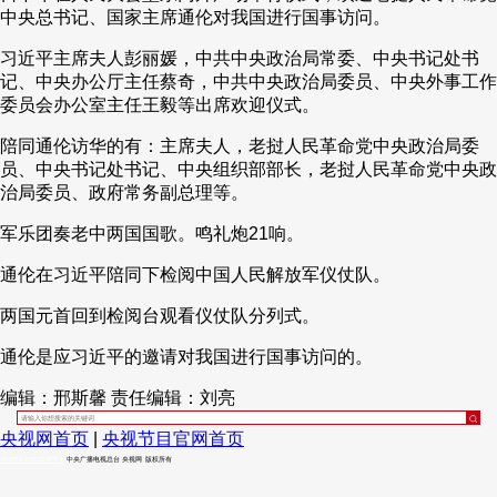
中央总书记、国家主席通伦对我国进行国事访问。
财经
教育
乡村振兴
生态环境
一带一路
央博
习近平主席夫人彭丽媛，中共中央政治局常委、中央书记处书
大国智造
大国展会
大国保险
云顶对话
云起
超
记、中央办公厅主任蔡奇，中共中央政治局委员、中央外事工作
委员会办公室主任王毅等出席欢迎仪式。
陪同通伦访华的有：主席夫人，老挝人民革命党中央政治局委
员、中央书记处书记、中央组织部部长，老挝人民革命党中央政
治局委员、政府常务副总理等。
CCTV.节目官网
直播
节目单
栏目
片库
热播榜
军乐团奏老中两国国歌。鸣礼炮21响。
通伦在习近平陪同下检阅中国人民解放军仪仗队。
两国元首回到检阅台观看仪仗队分列式。
通伦是应习近平的邀请对我国进行国事访问的。
编辑：邢斯馨
责任编辑：刘亮
央视网首页
|
央视节目官网首页
京ICP备10003349号-1
中央广播电视总台
央视网
版权所有