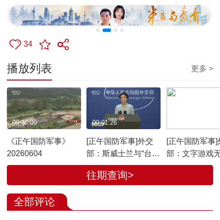
34
播放列表
更多 >
00:30:00
00:01:26
00:01:01
《正午国防军事》
[正午国防军事]外交
[正午国防军事]
20260604
部：斯威士兰与“台
部：文字游戏
独”分裂势力捆绑没有
白日本整军扩
往期查询>
前途
际行动
全部评论