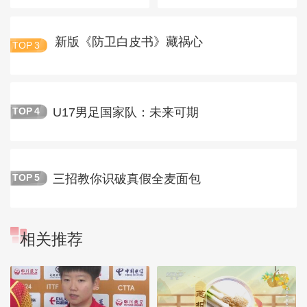
新版《防卫白皮书》藏祸心
TOP
3
U17男足国家队：未来可期
TOP
4
三招教你识破真假全麦面包
TOP
5
相关推荐