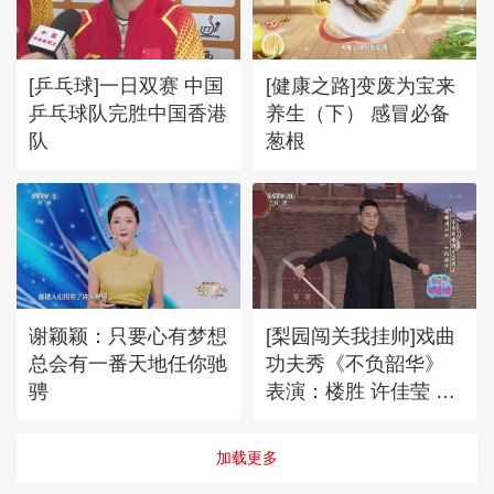
[乒乓球]一日双赛 中国
[健康之路]变废为宝来
乒乓球队完胜中国香港
养生（下） 感冒必备
队
葱根
谢颖颖：只要心有梦想
[梨园闯关我挂帅]戏曲
总会有一番天地任你驰
功夫秀《不负韶华》
骋
表演：楼胜 许佳莹 张
涵钫 等
加载更多