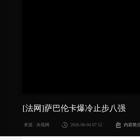
财经
教育
乡村振兴
生态环境
一带一路
大国智造
大国展会
大国保险
云顶对话
CCTV.节目官网
直播
节目单
栏目
片库
[法网]萨巴伦卡爆冷止步八强
来源 : 央视网
2026-06-04 07:52
内容简