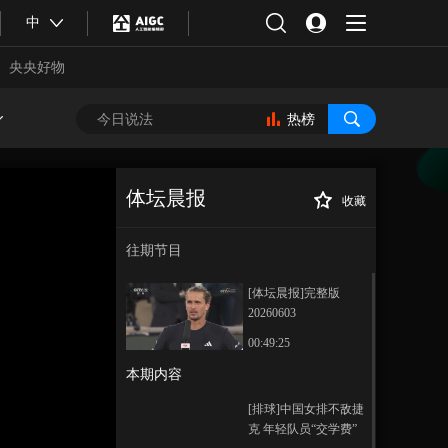
中
央央好物
热榜
体坛晨报
收藏
[法网]萨巴伦卡爆
正在播放
冷止步八强
往期节目
[体坛晨报]完整版
20260603
00:49:25
本期内容
合体育
亚冬会
[排球]中国女排不敌捷
克 年轻队员“交学费”