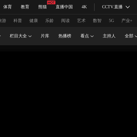
体育
教育
熊猫
直播中国
4K
CCTV.直播
式妙语
主持人
下载央视影音
热解读
天天学习
旅游
科普
健康
乐龄
阅读
艺术
数智
5G
产业+
栏目大全
片库
热播榜
看点
主持人
全部
纪录片网
国家大剧院
大型活动
科技
法治
文娱
人物
公益
图片
习式妙语
央视快评
央视网评
光华锐评
锋面
频道
VR/AR
4K专区
全景新闻
请入列
人生第一次
人生第二次
冬奥会
CBA
NBA
中超
国足
国际足球
网球
综
体育江湖
文化体育
冰雪道路
足球道路