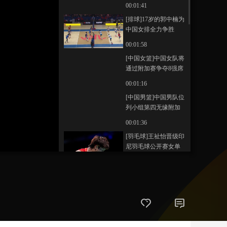
00:01:41
艺术
汽车
数智
5G
产业+
[排球]17岁的郭中楠为
中国女排全力争胜
时尚
天气
才艺
网展
央央好物
00:01:58
[中国女篮]中国女队将
通过附加赛争夺8强席
位
00:01:16
[中国男篮]中国男队位
列小组第四无缘附加
赛
00:01:36
[羽毛球]王祉怡晋级印
尼羽毛球公开赛女单
16强
00:00:56
[综合]速度接力首次亮
相攀岩冠军赛
00:02:16
39
[拳击]大学生拳击展示
个性魅力 重新定义体