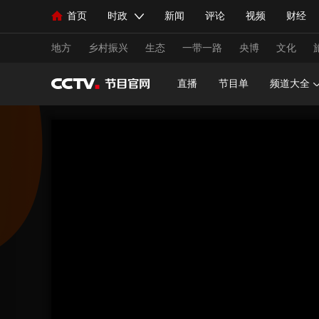
首页
时政
新闻
评论
视频
财经
人民领袖习近平
直播
海外频道
片库
iPanda
栏目大全
联播+
English
中国领导人
节目单
Монгол
听音
央视快评
微视频
习
地方
乡村振兴
生态
一带一路
央博
文化
直播
节目单
频道大全
总台春晚
网络春晚
共产党员网
秧纪录
新闻
国内
国际
评论
经济
军事
人民领袖习近平
联播+
热解读
天天学习
视频
小央视频
小央直播
直播中国
熊猫
现场
前线
比划
快看
蓝海中国
新兵
体育
直播
竞猜
2026年世界杯
2026年
VIP会员
CCTV奥林匹克频道
生活体育大会