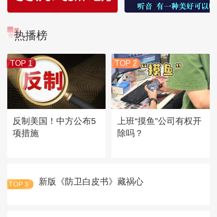
热播榜
TOP 1
TOP 2
反制美国！中方公布5
上班“摸鱼”公司有权开
项措施
除吗？
新版《防卫白皮书》藏祸心
TOP
3