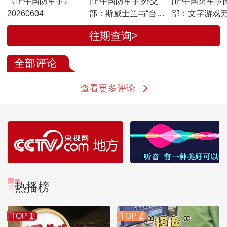
《正午国防军事》
[正午国防军事]外交
[正午国防军事]
20260604
部：斯威士兰与“台
部：文字游戏
独”分裂势力捆绑没有
白日本整军扩
往期查询>
前途
际行动
全部评论
查看更多评论
热播榜
TOP 1
TOP 2