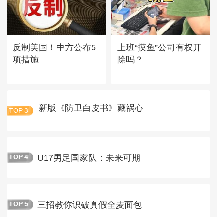
反制美国！中方公布5
上班“摸鱼”公司有权开
项措施
除吗？
新版《防卫白皮书》藏祸心
TOP
3
U17男足国家队：未来可期
TOP
4
三招教你识破真假全麦面包
TOP
5