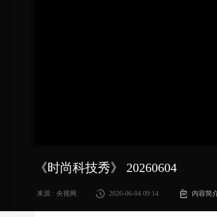
财经
教育
乡村振兴
生态环境
一带一路
大国智造
大国展会
大国保险
云顶对话
CCTV.节目官网
直播
节目单
栏目
片库
《时尚科技秀》 20260604
来源 : 央视网
2026-06-04 09:14
内容简