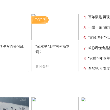
4
百年潮起 再
TOP 3
5
一醋一面 “酸
6
“蜜蜂博士”的
？午夜直播间乱
“AI双星”上空有何新本
7
教你看懂食品
领？
8
“沉睡”4年保
共同关注
9
自然秘境 荒