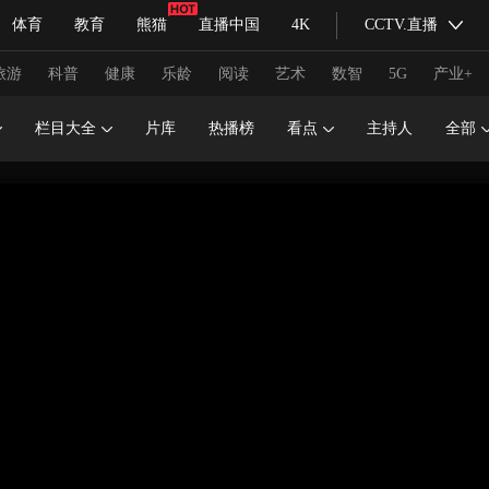
体育
教育
熊猫
直播中国
4K
CCTV.直播
式妙语
主持人
下载央视影音
热解读
天天学习
旅游
科普
健康
乐龄
阅读
艺术
数智
5G
产业+
栏目大全
片库
热播榜
看点
主持人
全部
纪录片网
国家大剧院
大型活动
科技
法治
文娱
人物
公益
图片
习式妙语
央视快评
央视网评
光华锐评
锋面
频道
VR/AR
4K专区
全景新闻
请入列
人生第一次
人生第二次
冬奥会
CBA
NBA
中超
国足
国际足球
网球
综
体育江湖
文化体育
冰雪道路
足球道路