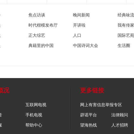
播
焦点访谈
晚间新闻
经典咏
法
时代楷模发布厅
开讲啦
我有传
然
正大综艺
人口
国际艺
眼
典籍里的中国
中国诗词大会
生活圈
概况
更多链接
互联网电视
网上有害信息举报专区
音
手机电视
辟谣平台
法律顾问
媒
帮助中心
望海热线
人才招聘