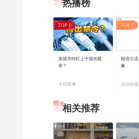
热播榜
TOP 1
TOP 2
美国为何盯上中国光模
暗语引流
块？
象
今日亚洲
法治在线
相关推荐