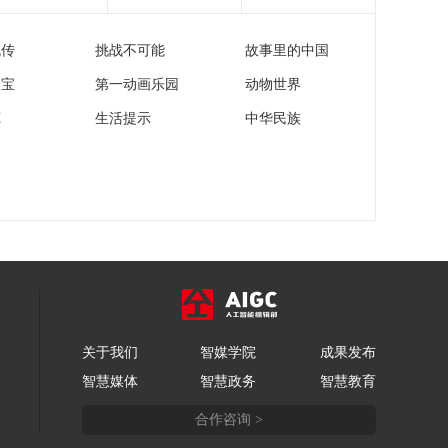
00:10:00
流传
挑战不可能
故事里的中国
《时尚科技秀》
20260617
家宝
第一动画乐园
动物世界
00:10:00
苑
生活提示
中华民族
《时尚科技秀》
20260616
00:10:00
《时尚科技秀》
20260615
00:10:00
《时尚科技秀》
20260614
00:10:00
关于我们
智媒学院
成果发布
《时尚科技秀》
智慧媒体
智慧政务
智慧教育
20260613
00:10:00
合作咨询 >
《时尚科技秀》