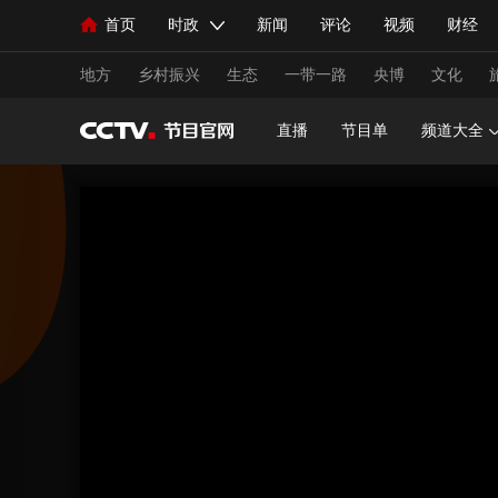
首页
时政
新闻
评论
视频
财经
人民领袖习近平
直播
海外频道
片库
iPanda
栏目大全
联播+
English
中国领导人
节目单
Монгол
听音
央视快评
微视频
习
地方
乡村振兴
生态
一带一路
央博
文化
直播
节目单
频道大全
总台春晚
网络春晚
共产党员网
秧纪录
新闻
国内
国际
评论
经济
军事
人民领袖习近平
联播+
热解读
天天学习
视频
小央视频
小央直播
直播中国
熊猫
现场
前线
比划
快看
蓝海中国
新兵
体育
直播
竞猜
2026年世界杯
2026年
VIP会员
CCTV奥林匹克频道
生活体育大会