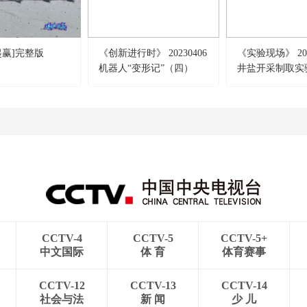
起赢]完整版
《创新进行时》 20230406
《实验现场》 202
机器人“变形记”（四）
井盐开采制取实
CCTV-4
CCTV-5
CCTV-5+
中文国际
体 育
体育赛事
CCTV-12
CCTV-13
CCTV-14
社会与法
新 闻
少 儿