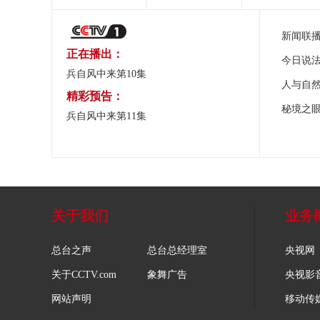
新闻联
正在播出：
今日说
兵自风中来第10集
人与自
精彩预告：
秘境之
兵自风中来第11集
关于我们
业务
总台之声
总台总经理室
央视网
关于CCTV.com
象舞广告
央视影
网站声明
移动传