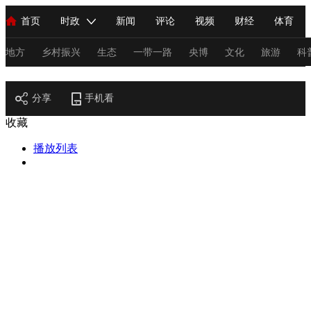
首页
时政
新闻
评论
视频
财经
体育
人民领袖习近平
直播
海外频道
片库
iPanda
栏目大全
联播+
English
中国领导人
节目单
Монгол
听音
央视快评
微视频
习式妙语
主持人
地方
乡村振兴
生态
一带一路
央博
文化
旅游
科
节目官网
总台春晚
分享
手机看
网络春晚
共产党员网
秧纪录
纪录片网
收藏
播放列表
新闻
国内
国际
评论
经济
军事
科技
法
人民领袖习近平
联播+
热解读
天天学习
习式妙语
视频
小央视频
小央直播
直播中国
熊猫频道
V
现场
前线
比划
快看
蓝海中国
新兵请入列
体育
直播
竞猜
2026年世界杯
2026年冬奥会
C
VIP会员
CCTV奥林匹克频道
生活体育大会
体育江湖