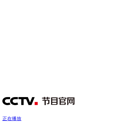
财经
教育
乡村振兴
生态环境
一带一路
央博
大国智造
大国展会
大国保险
云顶对话
云起
超
CCTV.节目官网
直播
节目单
栏目
片库
热播榜
正在播放