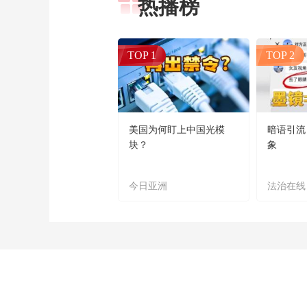
热播榜
TOP 1
TOP 2
美国为何盯上中国光模
暗语引流
块？
象
今日亚洲
法治在线