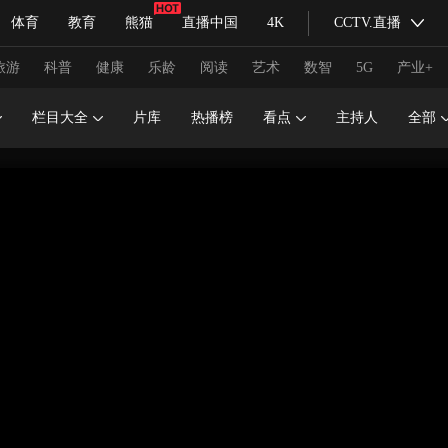
体育
教育
熊猫
直播中国
4K
CCTV.直播
式妙语
主持人
下载央视影音
热解读
天天学习
旅游
科普
健康
乐龄
阅读
艺术
数智
5G
产业+
栏目大全
片库
热播榜
看点
主持人
全部
纪录片网
国家大剧院
大型活动
科技
法治
文娱
人物
公益
图片
习式妙语
央视快评
央视网评
光华锐评
锋面
频道
VR/AR
4K专区
全景新闻
请入列
人生第一次
人生第二次
冬奥会
CBA
NBA
中超
国足
国际足球
网球
综
体育江湖
文化体育
冰雪道路
足球道路