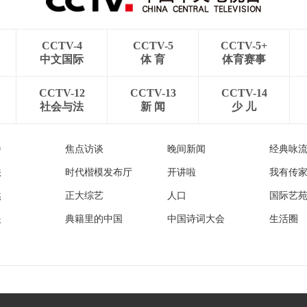
CCTV-4
CCTV-5
CCTV-5+
中文国际
体 育
体育赛事
CCTV-12
CCTV-13
CCTV-14
社会与法
新 闻
少 儿
播
焦点访谈
晚间新闻
经典咏
法
时代楷模发布厅
开讲啦
我有传
然
正大综艺
人口
国际艺
眼
典籍里的中国
中国诗词大会
生活圈