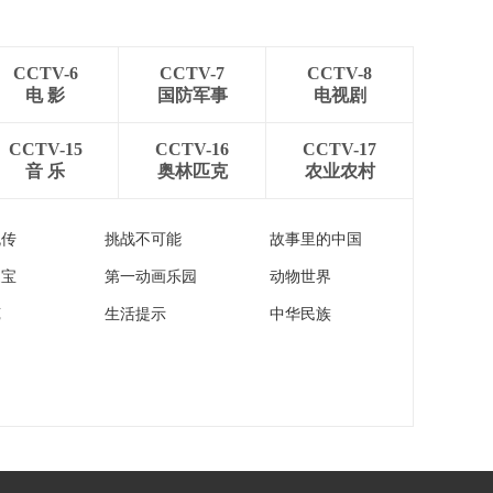
[新闻直播间]特朗普：
美国和伊朗谈判将很
快取得进展
00:00:43
CCTV-6
CCTV-7
CCTV-8
[新闻直播间]专家分析
电 影
国防军事
电视剧
美伊表态存“温差” 国
内政治压力是要因
00:02:11
CCTV-15
CCTV-16
CCTV-17
音 乐
奥林匹克
农业农村
[新闻直播间]伊朗称打
击一艘美国军舰 美军
否认
00:00:25
流传
挑战不可能
故事里的中国
[新闻直播间]伊朗称美
家宝
第一动画乐园
动物世界
失误致科威特机场受
损 美方否认
00:00:28
苑
生活提示
中华民族
[新闻直播间]科威特外
交部宣布驱逐两名伊
朗外交官
00:00:23
[新闻直播间]美国 美
众议院通过决议 限制
总统对伊朗开战
00:00:15