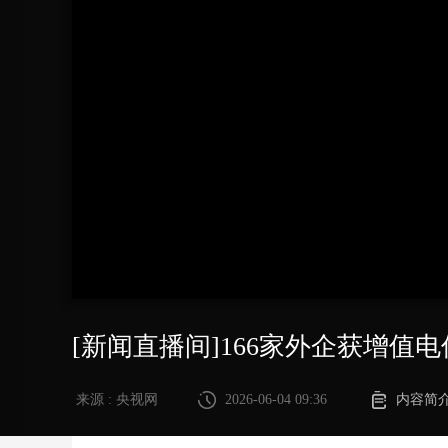
财经
教育
乡村振兴
生态环境
一带一路
大国智造
大国展会
大国保险
云顶对话
CCTV.节目官网
直播
节目单
栏目
片库
[新闻直播间]166家外企获增值
来源 : 央视网
2026-06-04 09:36
内容简