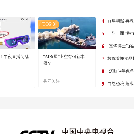
4
百年潮起 再
TOP 3
5
一醋一面 “酸
6
“蜜蜂博士”的
？午夜直播间乱
“AI双星”上空有何新本
7
教你看懂食品
领？
8
“沉睡”4年保
共同关注
9
自然秘境 荒