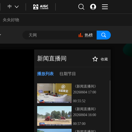
中
央央好物
热榜
新闻直播间
收藏
[新闻直播间]166家
正在播放
外企获增值电信业务经营试点
播放列表
往期节目
批复
《新闻直播间》
20260604 17:00
00:55:52
《新闻直播间》
20260604 16:00
合体育
亚冬会
00:57:00
《新闻直播间》