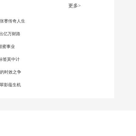
假期运输首日火车票
更多>
今天起售
00:00:21
[新闻直播间]农业农村
现张謇传奇人生
部 全国小麦收获进度
过四成
”出亿万财路
00:00:59
[新闻直播间]国内成品
甜蜜事业
油价格将迎来调整窗
口
00:00:18
标签莫中计
[新闻直播间]全球规模
单的时效之争
最大海上换流站抵达
阳江海域 “海风之
00:01:47
漠翠影蕴生机
心”将开展海上安装作
[新闻直播间]我国牵头
业
制定外科植入物两项
国际标准
00:01:47
[新闻直播间]伊朗官员
表示 停止所有战线的
战争是美伊谈判的首
00:01:32
要内容