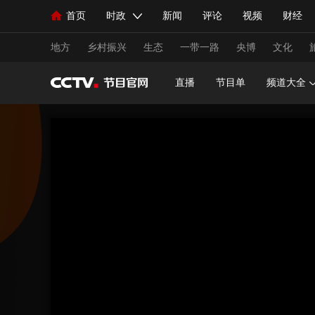
首页
时政
新闻
评论
视频
财经
人民领袖习近平
直播
海外频道
片库
iPanda
栏目大全
联播+
English
中国领导人
节目单
Монгол
听音
央视快评
微视频
习
地方
乡村振兴
生态
一带一路
央博
文化
直播
节目单
频道大全
总台春晚
网络春晚
共产党员网
秧纪录
新闻
国内
国际
评论
经济
军事
人民领袖习近平
联播+
热解读
天天学习
视频
小央视频
小央直播
直播中国
熊猫
现场
前线
比划
快看
蓝海中国
新兵
体育
直播
竞猜
2026年世界杯
2026年
VIP会员
CCTV奥林匹克频道
生活体育大会