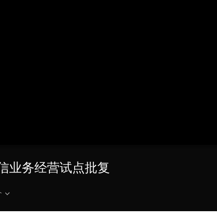
央博
非遗
文化
旅游
科普
健康
乐龄
阅读
云起
超级工厂
智敬中国
全民健康
颜选攻略
海洋
热播榜
总台企业白名单
电信业务经营试点批复
介