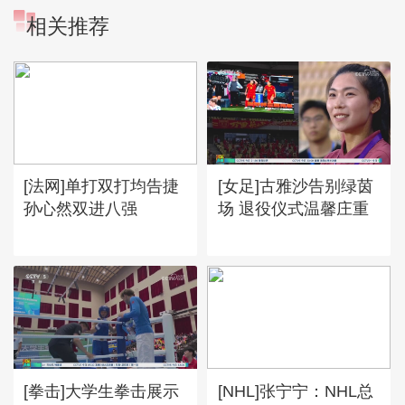
相关推荐
[法网]单打双打均告捷
[女足]古雅沙告别绿茵
孙心然双进八强
场 退役仪式温馨庄重
[拳击]大学生拳击展示
[NHL]张宁宁：NHL总