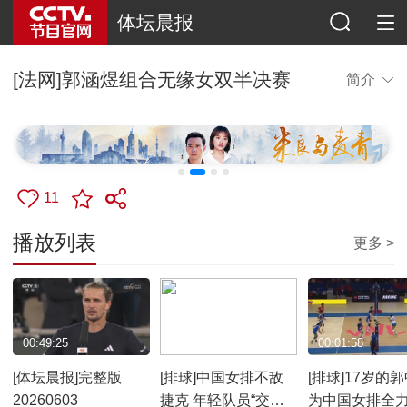
体坛晨报
[法网]郭涵煜组合无缘女双半决赛
简介
11
播放列表
更多 >
00:49:25
00:01:41
00:01:58
[体坛晨报]完整版
[排球]中国女排不敌
[排球]17岁的
20260603
捷克 年轻队员“交学
为中国女排全