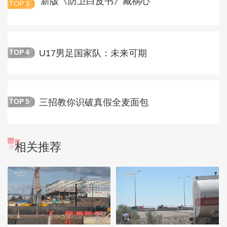
新版《防卫白皮书》藏祸心
TOP
3
U17男足国家队：未来可期
TOP
4
三招教你识破真假全麦面包
TOP
5
相关推荐