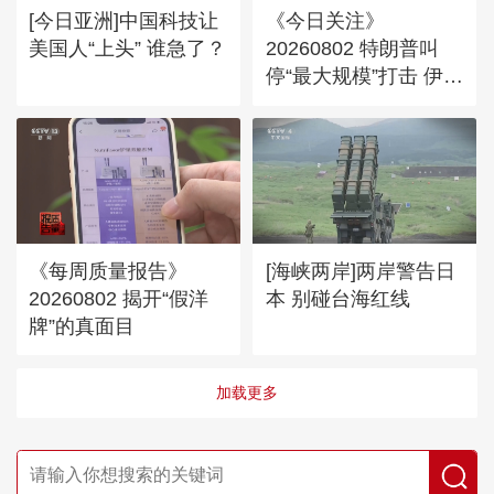
[今日亚洲]中国科技让
《今日关注》
美国人“上头” 谁急了？
20260802 特朗普叫
停“最大规模”打击 伊朗
称摧毁美军F-35战机
《每周质量报告》
[海峡两岸]两岸警告日
20260802 揭开“假洋
本 别碰台海红线
牌”的真面目
加载更多