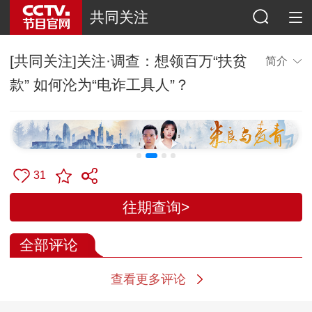
共同关注
[共同关注]关注·调查：想领百万“扶贫
简介
款” 如何沦为“电诈工具人”？
31
往期查询>
全部评论
查看更多评论