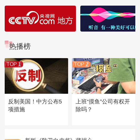
热播榜
TOP 1
TOP 2
反制美国！中方公布5
上班“摸鱼”公司有权开
项措施
除吗？