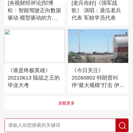
[央视财经评论]邹博
[老兵你好]《强军战
松：智能驾驶正向数据
歌》 演唱：退伍老兵
驱动 模型驱动的方向
代表 军校学员代表
演进
《谁是终极英雄》
《今日关注》
20210613 陆战之王的
20260802 特朗普叫
毕业大考
停“最大规模”打击 伊朗
称摧毁美军F-35战机
加载更多