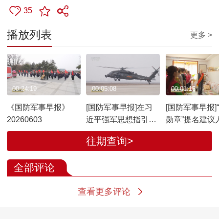
35
播放列表
更多 >
00:24:19
00:05:08
00:01:15
《国防军事早报》
[国防军事早报]在习
[国防军事早报]
20260603
近平强军思想指引下
勋章”提名建议
奋进强军路 打好攻坚
示：“一等功臣
往期查询>
战 陆军某旅：以真抓
昌入选
实干夯实战斗力基础
全部评论
查看更多评论