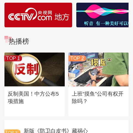
热播榜
TOP 1
TOP 2
反制美国！中方公布5
上班“摸鱼”公司有权开
项措施
除吗？
新版《防卫白皮书》藏祸心
TOP
3