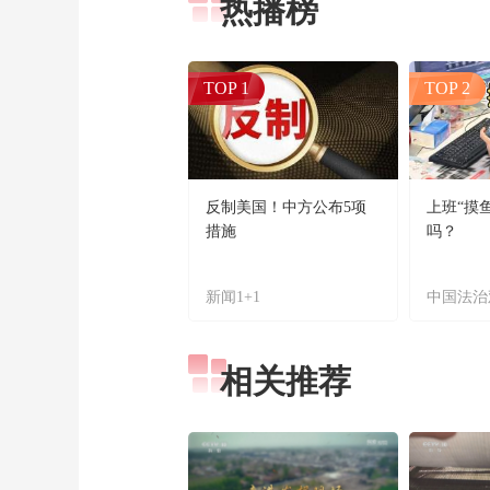
热播榜
TOP 1
TOP 2
反制美国！中方公布5项
上班“摸
措施
吗？
新闻1+1
中国法治
相关推荐