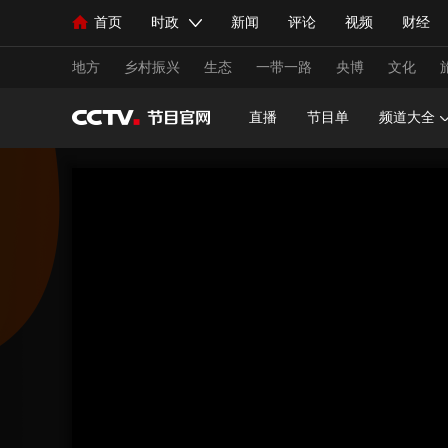
首页
时政
新闻
评论
视频
财经
人民领袖习近平
直播
海外频道
片库
iPanda
栏目大全
联播+
English
中国领导人
节目单
Монгол
听音
央视快评
微视频
习
地方
乡村振兴
生态
一带一路
央博
文化
直播
节目单
频道大全
总台春晚
网络春晚
共产党员网
秧纪录
新闻
国内
国际
评论
经济
军事
人民领袖习近平
联播+
热解读
天天学习
视频
小央视频
小央直播
直播中国
熊猫
现场
前线
比划
快看
蓝海中国
新兵
体育
直播
竞猜
2026年世界杯
2026年
VIP会员
CCTV奥林匹克频道
生活体育大会