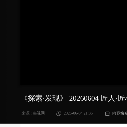
财经
教育
乡村振兴
生态环境
一带一路
大国智造
大国展会
大国保险
云顶对话
CCTV.节目官网
直播
节目单
栏目
片库
《探索·发现》 20260604 匠人
来源 : 央视网
2026-06-04 21:36
内容简