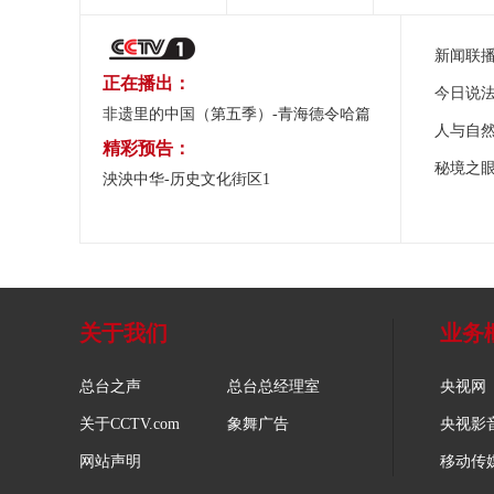
新闻联
正在播出：
今日说
非遗里的中国（第五季）-青海德令哈篇
人与自
精彩预告：
秘境之
泱泱中华-历史文化街区1
关于我们
业务
总台之声
总台总经理室
央视网
关于CCTV.com
象舞广告
央视影
网站声明
移动传