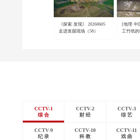
《探索·发现》 20260605
[地理·
走进发掘现场（58）
工竹纸的
CCTV-1
CCTV-2
CCTV-3
综 合
财 经
综 艺
CCTV-9
CCTV-10
CCTV-11
纪 录
科 教
戏 曲