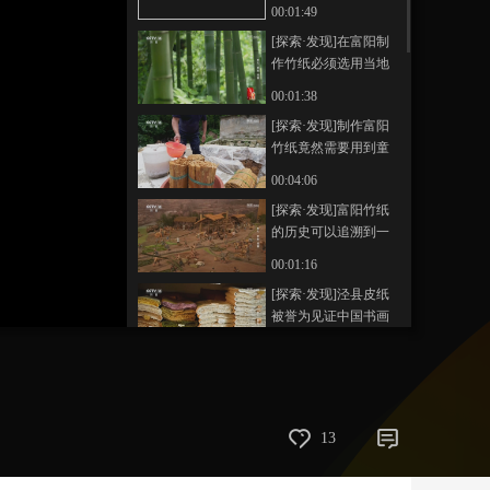
性的一种
00:01:49
艺术
汽车
数智
5G
产业+
[探索·发现]在富阳制
作竹纸必须选用当地
时尚
天气
才艺
网展
央央好物
的嫩毛竹
00:01:38
[探索·发现]制作富阳
竹纸竟然需要用到童
子尿
00:04:06
[探索·发现]富阳竹纸
的历史可以追溯到一
千多年前
00:01:16
[探索·发现]泾县皮纸
被誉为见证中国书画
历史的活化石
00:02:03
[探索·发现]山泉水是
造纸成功与否的关键
00:02:16
13
[探索·发现]皮和草的
比例是影响宣纸成品