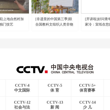
中国]上地自然村加
[非遗里的中国第三季]联
[开讲啦]好问青
独门技艺
合国教科文组织人类非物
家泠：宣纸在您
质文化遗产代表作——宣
起到怎样的作用
纸传统制作技艺
CCTV-4
CCTV-5
CCTV-5+
中文国际
体 育
体育赛事
CCTV-12
CCTV-13
CCTV-14
社会与法
新 闻
少 儿