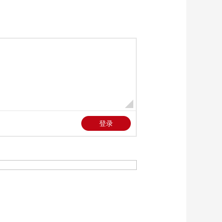
的关键
00:02:24
[探索·发现]抄纸是宣
纸成形最为关键的一
步
00:01:47