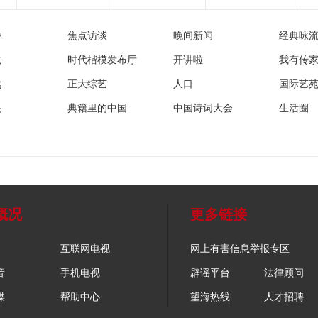
播
焦点访谈
晚间新闻
经典咏
法
时代楷模发布厅
开讲啦
我有传
然
正大综艺
人口
国际艺
眼
典籍里的中国
中国诗词大会
生活圈
概况
更多链接
互联网电视
网上有害信息举报专区
音
手机电视
辟谣平台
法律顾问
媒
帮助中心
望海热线
人才招聘