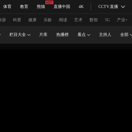
体育
教育
熊猫
直播中国
4K
CCTV.直播
式妙语
主持人
下载央视影音
热解读
天天学习
旅游
科普
健康
乐龄
阅读
艺术
数智
5G
产业+
栏目大全
片库
热播榜
看点
主持人
全部
纪录片网
国家大剧院
大型活动
科技
法治
文娱
人物
公益
图片
习式妙语
央视快评
央视网评
光华锐评
锋面
频道
VR/AR
4K专区
全景新闻
请入列
人生第一次
人生第二次
冬奥会
CBA
NBA
中超
国足
国际足球
网球
综
体育江湖
文化体育
冰雪道路
足球道路