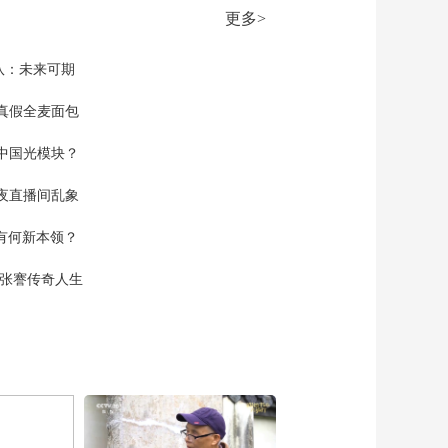
更多>
队：未来可期
真假全麦面包
中国光模块？
夜直播间乱象
空有何新本领？
现张謇传奇人生