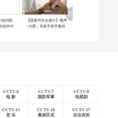
年提问陈
【跟着书本去旅行】顺序
[文明密码]泾县文房探
的创作中
+力度，专家手把手教你
宣纸的制作
？
掌握拓片要领！
CCTV-6
CCTV-7
CCTV-8
电 影
国防军事
电视剧
CCTV-15
CCTV-16
CCTV-17
音 乐
奥林匹克
农业农村