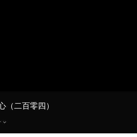
央博
非遗
文化
旅游
科普
健康
乐龄
阅读
云起
超级工厂
智敬中国
全民健康
颜选攻略
海洋
热播榜
总台企业白名单
·匠心（二百零四）
介