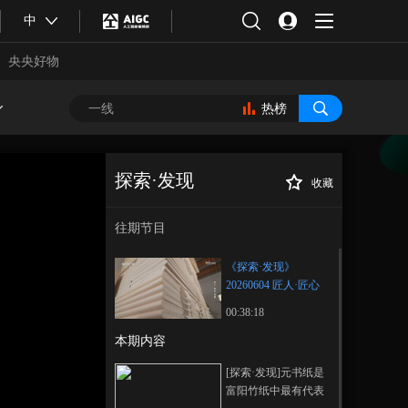
中
央央好物
热榜
探索·发现
收藏
《探索·发现》
正在播放
20260604 匠人·匠心（二百零
往期节目
四）
《探索·发现》
20260604 匠人·匠心
（二百零四）
00:38:18
本期内容
合体育
亚冬会
[探索·发现]元书纸是
富阳竹纸中最有代表