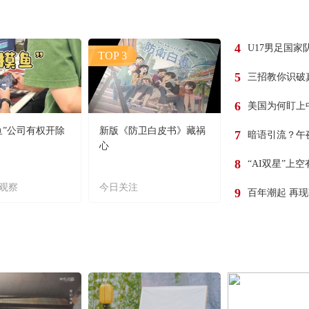
4
U17男足国家
TOP 3
5
三招教你识破
6
美国为何盯上
鱼”公司有权开除
新版《防卫白皮书》藏祸
7
暗语引流？午
心
8
“AI双星”上
观察
今日关注
9
百年潮起 再