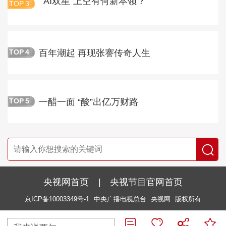
“AI双星”上空有何新本领？
TOP
3
百年潮起 再现张謇传奇人生
TOP
4
一醋一面 “酸”出亿万财路
TOP
5
央视网首页
|
央视节目官网首页
京ICP备10003349号-1
中央广播电视总台
央视网
版权所有