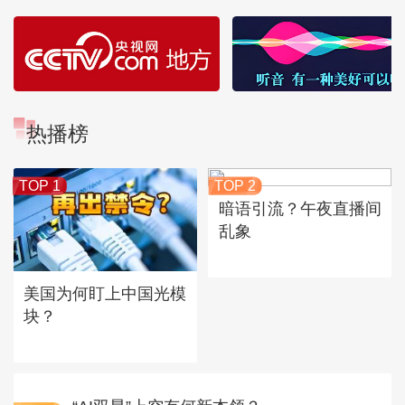
热播榜
TOP 1
TOP 2
暗语引流？午夜直播间
乱象
美国为何盯上中国光模
块？