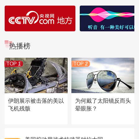
热播榜
TOP 1
TOP 2
伊朗展示被击落的美以
为何戴了太阳镜反而头
飞机残骸
晕眼胀？