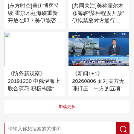
[东方时空]美伊博弈持
[共同关注]美称霍尔木
续 霍尔木兹海峡重新
兹海峡“某种程度开放”
开放在即？美伊能否达
伊拟禁敌对方通行 民
成协议？如何影响局势
调：美国人更关心经济
走向？
问题而非美伊战争
《防务新观察》
《新闻1+1》
20191230 中俄伊海上
20260806 面对美方无
联合演习 积极构建“海
理打压，中方的五项反
洋命运共同体”
制！
加载更多