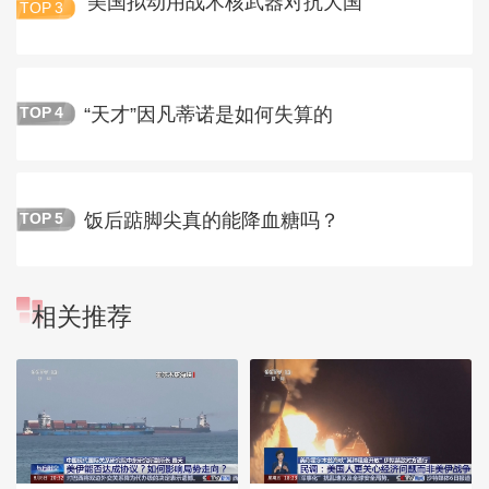
美国拟动用战术核武器对抗大国
TOP
3
“天才”因凡蒂诺是如何失算的
TOP
4
饭后踮脚尖真的能降血糖吗？
TOP
5
相关推荐