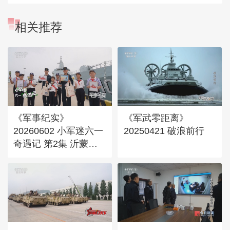
相关推荐
《军事纪实》
《军武零距离》
20260602 小军迷六一
20250421 破浪前行
奇遇记 第2集 沂蒙少
年探秘万吨大驱