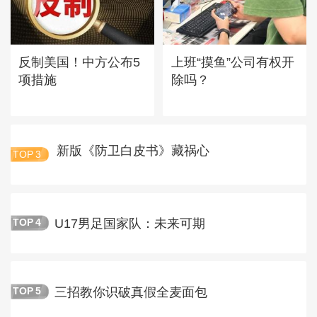
反制美国！中方公布5
上班“摸鱼”公司有权开
项措施
除吗？
新版《防卫白皮书》藏祸心
TOP
3
U17男足国家队：未来可期
TOP
4
三招教你识破真假全麦面包
TOP
5