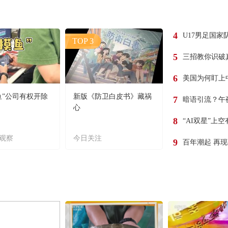
4
U17男足国家
TOP 3
5
三招教你识破
6
美国为何盯上
鱼”公司有权开除
新版《防卫白皮书》藏祸
7
暗语引流？午
心
8
“AI双星”上
观察
今日关注
9
百年潮起 再