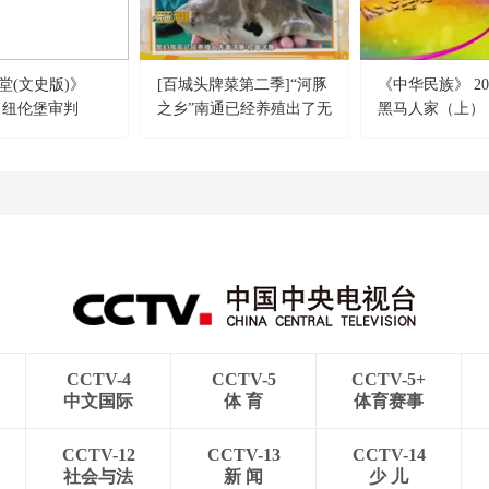
堂(文史版)》
[百城头牌菜第二季]“河豚
《中华民族》 201
21 纽伦堡审判
之乡”南通已经养殖出了无
黑马人家（上）
判章程的确立
毒河豚
CCTV-4
CCTV-5
CCTV-5+
中文国际
体 育
体育赛事
CCTV-12
CCTV-13
CCTV-14
社会与法
新 闻
少 儿