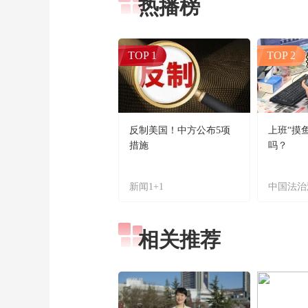
热播榜
TOP 1
TOP 2
反制美国！中方公布5项
上班“摸
措施
吗？
新闻1+1
中国法治
相关推荐