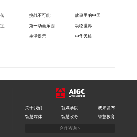
——生命树下的守望 4
00:24:58
流传
挑战不可能
故事里的中国
《大地讲堂》
20260608 光影田园
家宝
第一动画乐园
动物世界
——生命树下的守望 3
00:25:00
苑
生活提示
中华民族
《大地讲堂》
20260607 光影田园
——生命树下的守望 2
00:25:00
《大地讲堂》
20260606 光影田园
——生命树下的守望 1
00:24:59
《大地讲堂》
20260604 味蕾的旅行
——椒麻的味道与温
00:24:58
度
关于我们
智媒学院
成果发布
《大地讲堂》
智慧媒体
智慧政务
智慧教育
20260603 味蕾的旅行
——河豚溯源记
00:24:53
合作咨询 >