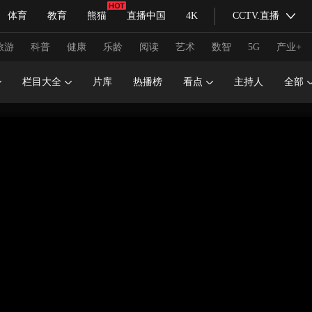
体育
教育
熊猫
直播中国
4K
CCTV.直播
式妙语
主持人
下载央视影音
热解读
天天学习
旅游
科普
健康
乐龄
阅读
艺术
数智
5G
产业+
栏目大全
片库
热播榜
看点
主持人
全部
纪录片网
国家大剧院
大型活动
科技
法治
文娱
人物
公益
图片
习式妙语
央视快评
央视网评
光华锐评
锋面
频道
VR/AR
4K专区
全景新闻
请入列
人生第一次
人生第二次
冬奥会
CBA
NBA
中超
国足
国际足球
网球
综
体育江湖
文化体育
冰雪道路
足球道路