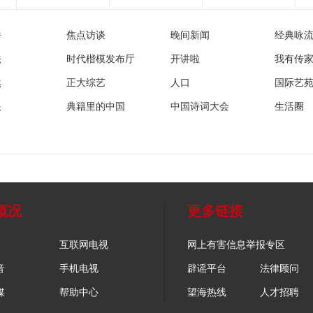
播
焦点访谈
晚间新闻
经典咏
法
时代楷模发布厅
开讲啦
我有传
然
正大综艺
人口
国际艺
眼
典籍里的中国
中国诗词大会
生活圈
概况
更多链接
互联网电视
网上有害信息举报专区
音
手机电视
辟谣平台
法律顾问
媒
帮助中心
望海热线
人才招聘