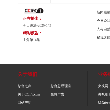
新闻联
正在播出：
今日说
今日说法-2026-143
人与自
精彩预告：
秘境之
主角第14集
关于我们
业务
总台之声
总台总经理室
央视网
关于CCTV.com
象舞广告
央视影
网站声明
移动传