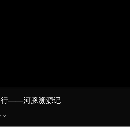
央博
非遗
文化
旅游
科普
健康
乐龄
阅读
云起
超级工厂
智敬中国
全民健康
颜选攻略
海洋
热播榜
总台企业白名单
蕾的旅行——河豚溯源记
介