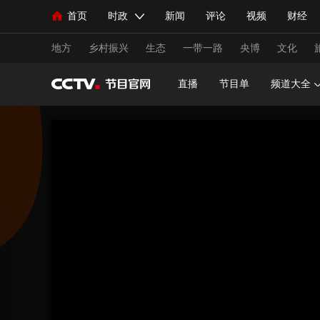
首页
时政
新闻
评论
视频
财经
人民领袖习近平
直播
海外频道
片库
iPanda
栏目大全
联播+
English
中国领导人
节目单
Монгол
听音
央视快评
微视频
习
地方
乡村振兴
生态
一带一路
央博
文化
直播
节目单
频道大全
总台春晚
网络春晚
共产党员网
秧纪录
新闻
国内
国际
评论
经济
军事
人民领袖习近平
联播+
热解读
天天学习
视频
小央视频
小央直播
直播中国
熊猫
现场
前线
比划
快看
蓝海中国
新兵
体育
直播
竞猜
2026年世界杯
2026年
VIP会员
CCTV奥林匹克频道
生活体育大会