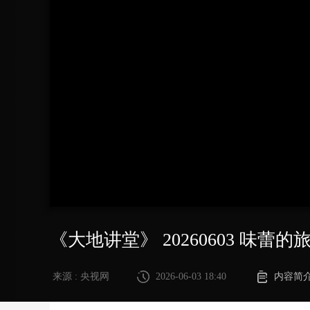
财经
教育
乡村振兴
生态环境
一带一路
大国智造
大国展会
大国保险
云顶对话
CCTV.节目官网
直播
节目单
栏目
片库
《大地讲堂》 20260603 味
来源 : 央视网
2026-06-03 18:40
内容简