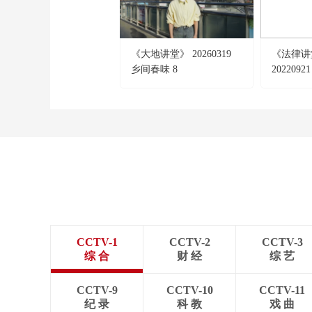
《大地讲堂》 20260319
《法律讲
乡间春味 8
202209
（3）审
CCTV-1
CCTV-2
CCTV-3
综 合
财 经
综 艺
CCTV-9
CCTV-10
CCTV-11
纪 录
科 教
戏 曲