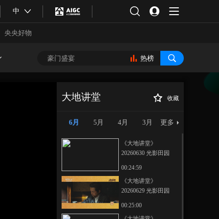
中
央央好物
热榜
大地讲堂
收藏
《大地讲堂》
正在播放
20260603 味蕾的旅行——河豚
6月
5月
4月
3月
更多
溯源记
《大地讲堂》
20260630 光影田园
——生命树下的守望
00:24:59
25
《大地讲堂》
20260629 光影田园
合体育
亚冬会
——生命树下的守望
00:25:00
24
《大地讲堂》