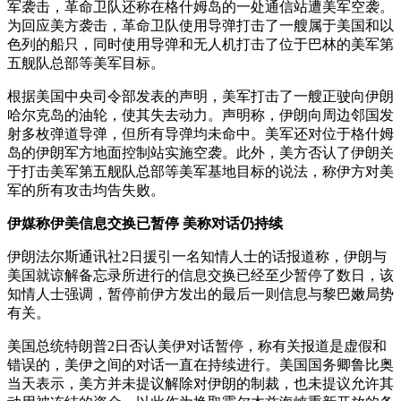
军袭击，革命卫队还称在格什姆岛的一处通信站遭美军空袭。
为回应美方袭击，革命卫队使用导弹打击了一艘属于美国和以
财经
教育
乡村振兴
生态环境
一带一路
央博
色列的船只，同时使用导弹和无人机打击了位于巴林的美军第
大国智造
大国展会
大国保险
云顶对话
云起
超
五舰队总部等美军目标。
根据美国中央司令部发表的声明，美军打击了一艘正驶向伊朗
哈尔克岛的油轮，使其失去动力。声明称，伊朗向周边邻国发
射多枚弹道导弹，但所有导弹均未命中。美军还对位于格什姆
岛的伊朗军方地面控制站实施空袭。此外，美方否认了伊朗关
于打击美军第五舰队总部等美军基地目标的说法，称伊方对美
CCTV.节目官网
直播
节目单
栏目
片库
热播榜
军的所有攻击均告失败。
伊媒称伊美信息交换已暂停 美称对话仍持续
伊朗法尔斯通讯社2日援引一名知情人士的话报道称，伊朗与
美国就谅解备忘录所进行的信息交换已经至少暂停了数日，该
知情人士强调，暂停前伊方发出的最后一则信息与黎巴嫩局势
有关。
美国总统特朗普2日否认美伊对话暂停，称有关报道是虚假和
错误的，美伊之间的对话一直在持续进行。美国国务卿鲁比奥
当天表示，美方并未提议解除对伊朗的制裁，也未提议允许其