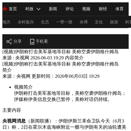
首页
时政
新闻
评论
视频
财经
体育
人民领袖习近平
直播
海外频道
片库
iPanda
栏目大全
联播+
English
中国领导人
节目单
Монгол
听音
央视快评
微视频
习式妙语
主持人
地方
乡村振兴
生态
一带一路
央博
文化
旅游
科
节目官网
总台春晚
分享
手机看
网络春晚
共产党员网
秧纪录
纪录片网
[视频]伊朗称打击美军基地等目标 美称空袭伊朗格什姆岛
来源 : 央视网
2026-06-03 19:29
内容简介
[视频]伊朗称打击美军基地等目标 美称空袭伊朗格什姆岛
新闻
国内
国际
评论
经济
军事
科技
法
简介
来源：央视网 更新时间：2026年06月03日 19:29
人民领袖习近平
联播+
热解读
天天学习
习式妙语
视频简介
视频
小央视频
小央直播
直播中国
熊猫频道
V
伊朗称打击美军基地等目标，美称空袭伊朗格什姆岛；
伊媒称伊美信息交换已暂停，美称对话仍持续。
现场
前线
比划
快看
蓝海中国
新兵请入列
主要内容
体育
直播
竞猜
2026年世界杯
2026年冬奥会
C
央视网消息
（新闻联播）：伊朗伊斯兰革命卫队今天（6月3
VIP会员
CCTV奥林匹克频道
生活体育大会
体育江湖
日）称，2日在霍尔木兹海峡附近一艘与伊朗有关的油轮遭美