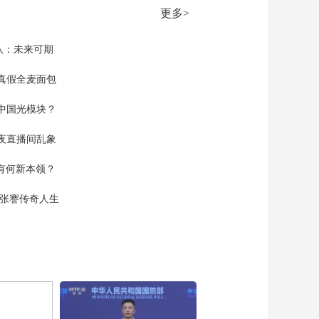
2026年高考预警信息
更多>
00:02:24
[正点财经]“2026年高
队：未来可期
考护航行动”启动 打击
各类作弊行为 优化志
真假全麦面包
00:01:23
愿填报服务
[正点财经]医生提醒：
中国光模块？
高压氧治疗不是“万能
补脑剂”
00:01:31
夜直播间乱象
[正点财经]关注中东局
空有何新本领？
势 伊媒称伊美信息交
换已暂停 美称对话持
00:01:05
现张謇传奇人生
续
[正点财经]关注中东局
势 黎巴嫩和以色列在
华盛顿举行第四轮会
00:01:03
谈
[正点财经]欧元区5月
份通胀率升至3.2%
00:01:40