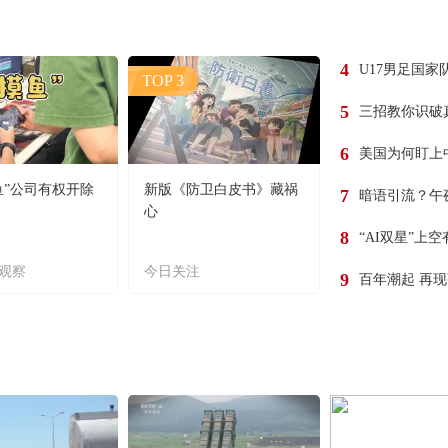
4
U17男足国家
TOP 3
5
三招教你识破
6
美国为何盯上
鱼”公司有权开除
新版《防卫白皮书》藏祸
7
暗语引流？午
心
8
“AI双星”上
观察
今日关注
9
百年潮起 再