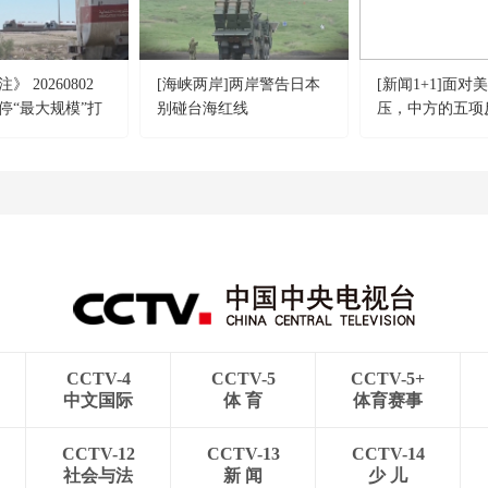
 20260802
[海峡两岸]两岸警告日本
[新闻1+1]面对
停“最大规模”打
别碰台海红线
压，中方的五项
摧毁美军F-35战
CCTV-4
CCTV-5
CCTV-5+
中文国际
体 育
体育赛事
CCTV-12
CCTV-13
CCTV-14
社会与法
新 闻
少 儿