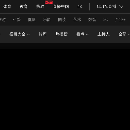
体育
教育
熊猫
直播中国
4K
CCTV.直播
式妙语
主持人
下载央视影音
热解读
天天学习
旅游
科普
健康
乐龄
阅读
艺术
数智
5G
产业+
栏目大全
片库
热播榜
看点
主持人
全部
纪录片网
国家大剧院
大型活动
科技
法治
文娱
人物
公益
图片
习式妙语
央视快评
央视网评
光华锐评
锋面
频道
VR/AR
4K专区
全景新闻
请入列
人生第一次
人生第二次
冬奥会
CBA
NBA
中超
国足
国际足球
网球
综
体育江湖
文化体育
冰雪道路
足球道路