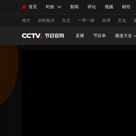
首页
时政
新闻
评论
视频
财经
人民领袖习近平
直播
海外频道
片库
iPanda
栏目大全
联播+
English
中国领导人
节目单
Монгол
听音
央视快评
微视频
习
地方
乡村振兴
生态
一带一路
央博
文化
直播
节目单
频道大全
总台春晚
网络春晚
共产党员网
秧纪录
新闻
国内
国际
评论
经济
军事
人民领袖习近平
联播+
热解读
天天学习
视频
小央视频
小央直播
直播中国
熊猫
现场
前线
比划
快看
蓝海中国
新兵
体育
直播
竞猜
2026年世界杯
2026年
VIP会员
CCTV奥林匹克频道
生活体育大会