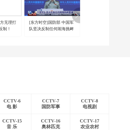
[正点财经]丹麦航运巨
头马士基：美以伊冲
突给企业运营带来巨
00:01:48
大经济压力
美方无理打
[东方时空]国防部 中国军
[中国法治观察]案“见” 
[正点财经]欧洲央行：
反制！
队坚决反制任何闹海挑衅
苏南京 员工被指“摸鱼”
黄金超越美债 成全球
官方储备第一大资产
图谋
辞退 为何公司需赔偿？
00:01:21
[正点财经]2日美国三
大股指集体上涨 芯片
股涨势强劲
00:02:33
[正点财经]伯克希尔-
哈撒韦向字母表追加
投资 加大对AI押注
00:02:21
[正点财经]OpenAI将
进军机器人赛道 CEO
CCTV-6
CCTV-7
CCTV-8
发招聘信息
00:00:51
电 影
国防军事
电视剧
[正点财经]比利时空管
员突然罢工 多个机场
CCTV-15
CCTV-16
CCTV-17
航班起降一度中断
音 乐
奥林匹克
农业农村
00:01:53