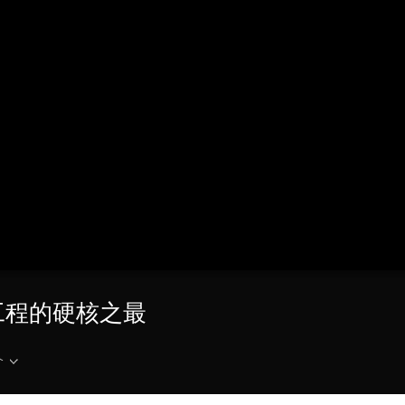
央博
非遗
文化
旅游
科普
健康
乐龄
阅读
云起
超级工厂
智敬中国
全民健康
颜选攻略
海洋
热播榜
总台企业白名单
工程的硬核之最
介