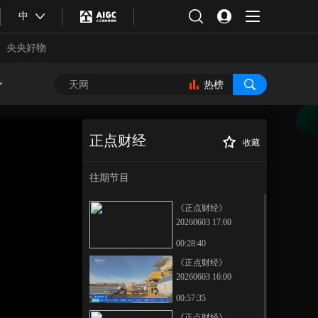
中
央央好物
热榜
正点财经
收藏
[正点财经]数说平
正在播放
陆运河：世纪工程的硬核之最
往期节目
《正点财经》
20260603 17:00
00:28:40
《正点财经》
20260603 16:00
合体育
亚冬会
00:57:35
《正点财经》