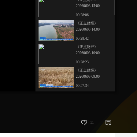
20260603 15:00
艺术
汽车
数智
5G
产业+
00:28:06
时尚
天气
才艺
网展
央央好物
《正点财经》
20260603 14:00
00:28:42
《正点财经》
20260603 10:00
00:28:23
《正点财经》
20260603 09:00
00:57:34
本期内容
[正点财经]中央财政下
达999亿元育儿补贴补
助资金
00:00:19
11
[正点财经]平陆运河今
日全线通水