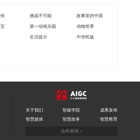
[正点财经]北京：金价
回调 刚性消费需求释
流传
挑战不可能
故事里的中国
放 投资客观望
00:02:12
家宝
第一动画乐园
动物世界
[正点财经]直击开盘
沪深股市
苑
生活提示
中华民族
00:00:25
[正点财经]港股实时行
情
00:00:24
[正点财经]广东：影片
热映带火乡村旅游
00:01:13
[正点财经]文旅新风向
新型工业游 广东深圳
关于我们
智媒学院
成果发布
华强北：从博物馆到
00:02:47
智慧媒体
智慧政务
智慧教育
街区 读懂中国电子工
[正点财经]文旅新风向
业进化史
合作咨询 >
新型工业游 广东深
圳：离境退税措施优