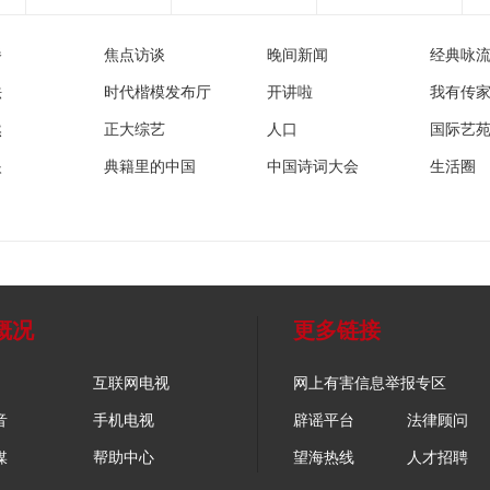
播
焦点访谈
晚间新闻
经典咏
法
时代楷模发布厅
开讲啦
我有传
然
正大综艺
人口
国际艺
眼
典籍里的中国
中国诗词大会
生活圈
概况
更多链接
互联网电视
网上有害信息举报专区
音
手机电视
辟谣平台
法律顾问
媒
帮助中心
望海热线
人才招聘