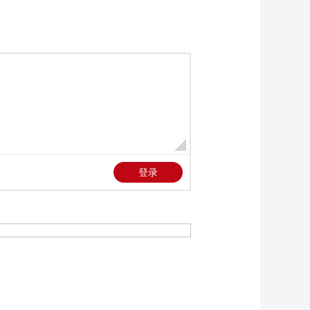
00:00:22
[正点财经]数说平陆运
河：世纪工程的硬核
之最
00:02:55
[正点财经]今年前五月
我国新开国际航空货
运航线80条
00:01:08
[正点财经]中央气象台
今早继续发布强对流
天气黄色预警和暴雨
00:00:57
蓝色预警
[正点财经]贵州册亨：
强降雨致道路中断 当
地全力抢险救灾
00:00:49
[正点财经]北京：今明
雨水增多 连日暑热将
得到缓解
00:00:17
[正点财经]教育部发布