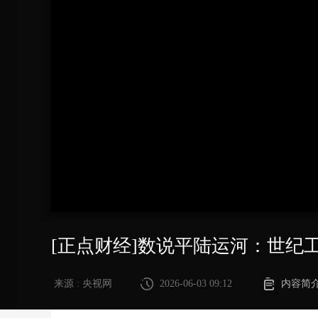
财经
教育
乡村振兴
生态环境
一带一路
大国智造
大国展会
大国保险
云顶对话
CCTV.节目官网
直播
节目单
栏目
片库
[正点财经]数说平陆运河：世纪
来源 : 央视网
2026-06-03 09:12
内容简