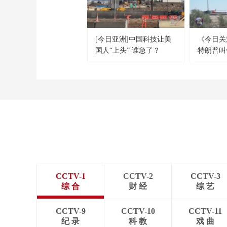
[今日亚洲]中国科技让美
《今日关注》
国人“上头” 谁急了？
特朗普叫
击 伊朗称
机
CCTV-1
CCTV-2
CCTV-3
综 合
财 经
综 艺
CCTV-9
CCTV-10
CCTV-11
纪 录
科 教
戏 曲