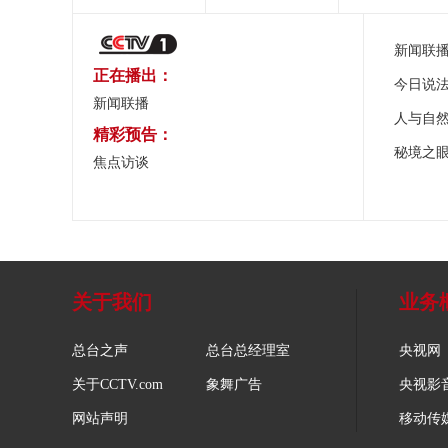
新闻联
正在播出：
今日说
新闻联播
人与自
精彩预告：
秘境之
焦点访谈
关于我们
业务
总台之声
总台总经理室
央视网
关于CCTV.com
象舞广告
央视影
网站声明
移动传