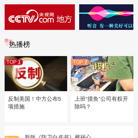
热播榜
TOP 1
TOP 2
反制美国！中方公布5
上班“摸鱼”公司有权开
项措施
除吗？
新版《防卫白皮书》藏祸心