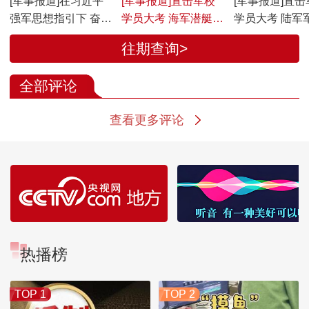
[军事报道]在习近平
[军事报道]直击军校
[军事报道]直击
强军思想指引下 奋进
学员大考 海军潜艇学
学员大考 陆军
强军路 打好攻坚战
院组织学员开展航海
学开展毕业综
往期查询>
陆军某旅：以真抓实
实习
干夯实战斗力基础
全部评论
查看更多评论
热播榜
TOP 1
TOP 2