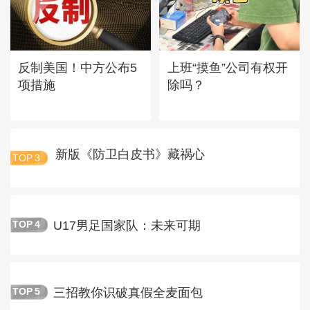
反制美国！中方公布5
上班“摸鱼”公司有权开
项措施
除吗？
新版《防卫白皮书》藏祸心
TOP
3
U17男足国家队：未来可期
TOP
4
三招教你识破真假全麦面包
TOP
5