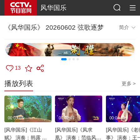
风华国乐
《风华国乐》 20260602 弦歌逐梦
简介
13
播放列表
更多 >
00:03:03
00:02:49
00:04:19
[风华国乐]《江山
[风华国乐]《凤求
[风华国乐]《老
赋》 演奏：韩露 孝
凰》 演奏：范临风
事》 演奏：王