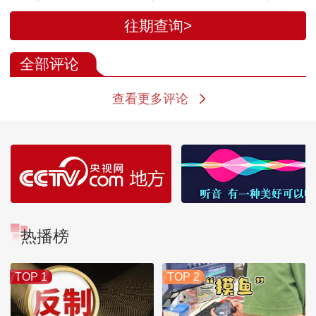
楠 陈天航 程天佑
向溪玮
郭亮 罗旻 高明
往期查询>
全部评论
查看更多评论
热播榜
TOP 1
TOP 2