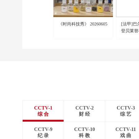
《时尚科技秀》 20260605
[法甲]
登贝莱替
CCTV-1
CCTV-2
CCTV-3
综 合
财 经
综 艺
CCTV-9
CCTV-10
CCTV-11
纪 录
科 教
戏 曲