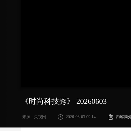
财经
教育
乡村振兴
生态环境
一带一路
大国智造
大国展会
大国保险
云顶对话
CCTV.节目官网
直播
节目单
栏目
片库
《时尚科技秀》 20260603
来源 : 央视网
2026-06-03 09:14
内容简