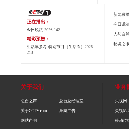
新闻联
正在播出：
今日说
今日说法-2026-142
人与自
精彩预告：
秘境之
生活早参考-特别节目（生活圈）2026-
213
关于我们
业务
总台之声
总台总经理室
央视网
关于CCTV.com
象舞广告
央视影
网站声明
移动传