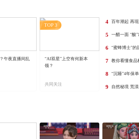
4
百年潮起 再
TOP 3
5
一醋一面 “酸
6
“蜜蜂博士”的
？午夜直播间乱
“AI双星”上空有何新本
7
教你看懂食品
领？
8
“沉睡”4年保
共同关注
9
自然秘境 荒