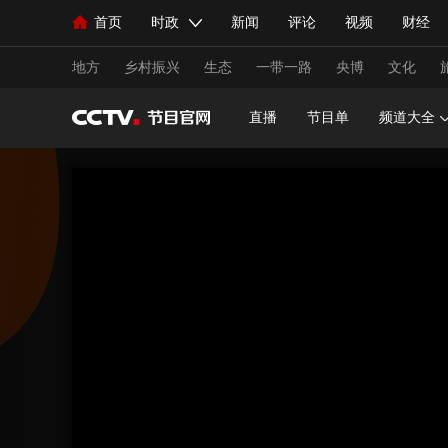
首页
时政
新闻
评论
视频
财经
人民领袖习近平
直播
海外频道
片库
iPanda
栏目大全
联播+
English
中国领导人
节目单
Монгол
听音
央视快评
微视频
习
地方
乡村振兴
生态
一带一路
央博
文化
直播
节目单
频道大全
总台春晚
网络春晚
共产党员网
秧纪录
新闻
国内
国际
评论
经济
军事
人民领袖习近平
联播+
热解读
天天学习
视频
小央视频
小央直播
直播中国
熊猫
现场
前线
比划
快看
蓝海中国
新兵
体育
直播
竞猜
2026年世界杯
2026年
VIP会员
CCTV奥林匹克频道
生活体育大会