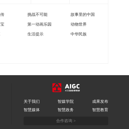
00:10:00
流传
挑战不可能
故事里的中国
《时尚科技秀》
20260616
家宝
第一动画乐园
动物世界
00:10:00
苑
生活提示
中华民族
《时尚科技秀》
20260615
00:10:00
《时尚科技秀》
20260614
00:10:00
《时尚科技秀》
20260613
00:10:00
关于我们
智媒学院
成果发布
《时尚科技秀》
智慧媒体
智慧政务
智慧教育
20260612
00:10:00
合作咨询 >
《时尚科技秀》