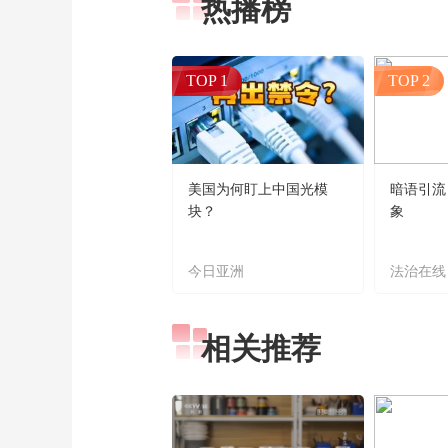
热播榜
TOP 1
TOP 2
美国为何盯上中国光模
暗语引流
块？
象
今日亚洲
法治在线
相关推荐