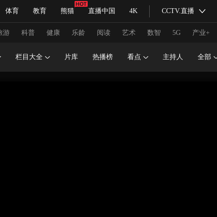
体育
教育
熊猫
直播中国
4K
CCTV.直播
式妙语
主持人
下载央视影音
热解读
天天学习
旅游
科普
健康
乐龄
阅读
艺术
数智
5G
产业+
栏目大全
片库
热播榜
看点
主持人
全部
纪录片网
国家大剧院
大型活动
科技
法治
文娱
人物
公益
图片
习式妙语
央视快评
央视网评
光华锐评
锋面
频道
VR/AR
4K专区
全景新闻
请入列
人生第一次
人生第二次
冬奥会
CBA
NBA
中超
国足
国际足球
网球
综
体育江湖
文化体育
冰雪道路
足球道路