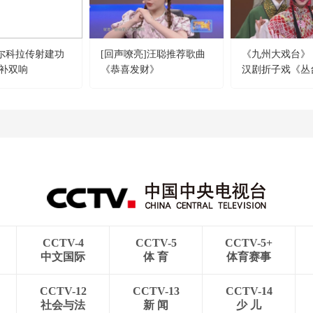
巴尔科拉传射建功
[回声嘹亮]汪聪推荐歌曲
《九州大戏台》 20
补双响
《恭喜发财》
汉剧折子戏《丛
CCTV-4
CCTV-5
CCTV-5+
中文国际
体 育
体育赛事
CCTV-12
CCTV-13
CCTV-14
社会与法
新 闻
少 儿