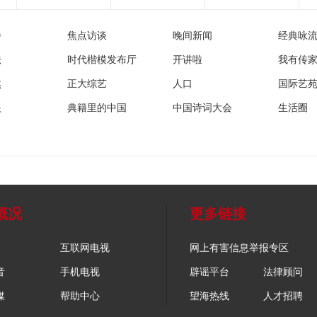
播
焦点访谈
晚间新闻
经典咏
法
时代楷模发布厅
开讲啦
我有传
然
正大综艺
人口
国际艺
眼
典籍里的中国
中国诗词大会
生活圈
概况
更多链接
互联网电视
网上有害信息举报专区
音
手机电视
辟谣平台
法律顾问
媒
帮助中心
望海热线
人才招聘