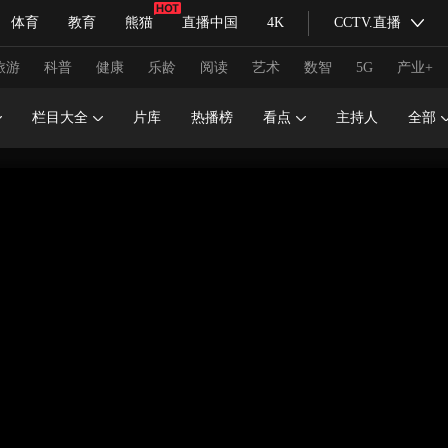
体育
教育
熊猫
直播中国
4K
CCTV.直播
式妙语
主持人
下载央视影音
热解读
天天学习
旅游
科普
健康
乐龄
阅读
艺术
数智
5G
产业+
栏目大全
片库
热播榜
看点
主持人
全部
纪录片网
国家大剧院
大型活动
科技
法治
文娱
人物
公益
图片
习式妙语
央视快评
央视网评
光华锐评
锋面
频道
VR/AR
4K专区
全景新闻
请入列
人生第一次
人生第二次
冬奥会
CBA
NBA
中超
国足
国际足球
网球
综
体育江湖
文化体育
冰雪道路
足球道路