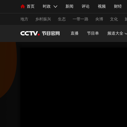
首页
时政
新闻
评论
视频
财经
人民领袖习近平
直播
海外频道
片库
iPanda
栏目大全
联播+
English
中国领导人
节目单
Монгол
听音
央视快评
微视频
习
地方
乡村振兴
生态
一带一路
央博
文化
直播
节目单
频道大全
总台春晚
网络春晚
共产党员网
秧纪录
新闻
国内
国际
评论
经济
军事
人民领袖习近平
联播+
热解读
天天学习
视频
小央视频
小央直播
直播中国
熊猫
现场
前线
比划
快看
蓝海中国
新兵
体育
直播
竞猜
2026年世界杯
2026年
VIP会员
CCTV奥林匹克频道
生活体育大会