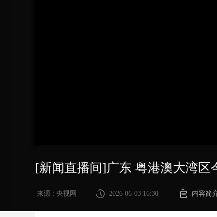
财经
教育
乡村振兴
生态环境
一带一路
大国智造
大国展会
大国保险
云顶对话
CCTV.节目官网
直播
节目单
栏目
片库
[新闻直播间]广东 粤港澳大湾
来源 : 央视网
2026-06-03 16:30
内容简