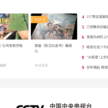
4
U17男足国家
TOP 3
5
三招教你识破
6
美国为何盯上
鱼”公司有权开除
新版《防卫白皮书》藏祸
7
暗语引流？午
心
8
“AI双星”上
观察
今日关注
9
百年潮起 再