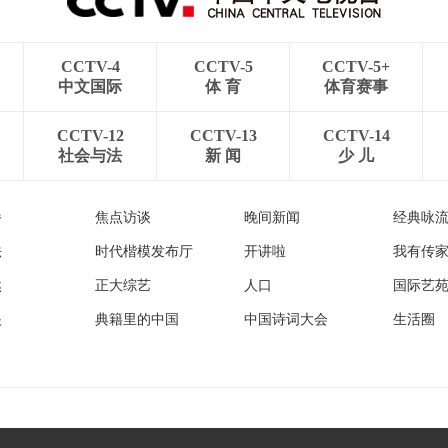
CCTV-4
CCTV-5
CCTV-5+
中文国际
体 育
体育赛事
CCTV-12
CCTV-13
CCTV-14
社会与法
新 闻
少 儿
播
焦点访谈
晚间新闻
经典咏
法
时代楷模发布厅
开讲啦
我有传
然
正大综艺
人口
国际艺
眼
典籍里的中国
中国诗词大会
生活圈