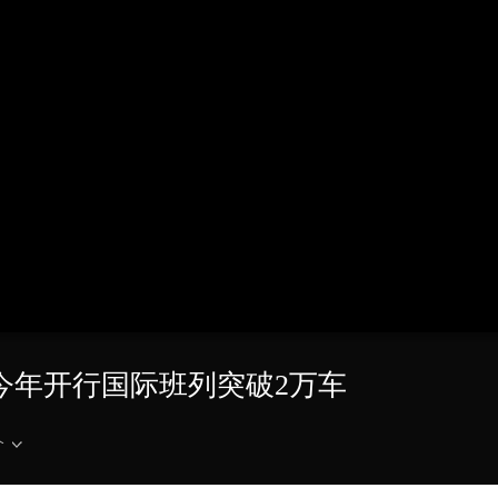
央博
非遗
文化
旅游
科普
健康
乐龄
阅读
云起
超级工厂
智敬中国
全民健康
颜选攻略
海洋
热播榜
总台企业白名单
区今年开行国际班列突破2万车
介