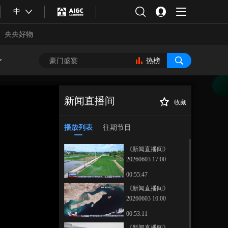
中
央央好物
热榜
新闻直播间
收藏
[新闻直播间]广东
正在播放
粤港澳大湾区今年开行国际班
播放列表
往期节目
列突破2万车
《新闻直播间》
20260603 17:00
00:55:47
《新闻直播间》
20260603 16:00
合体育
亚冬会
00:53:11
《新闻直播间》