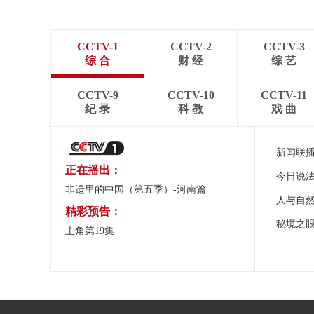
CCTV-1
CCTV-2
CCTV-3
综 合
财 经
综 艺
CCTV-9
CCTV-10
CCTV-11
纪 录
科 教
戏 曲
新闻联
正在播出：
今日说
非遗里的中国（第五季）-河南篇
人与自
精彩预告：
秘境之
主角第19集