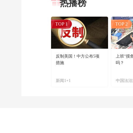
热播榜
TOP 1
TOP 2
反制美国！中方公布5项
上班“摸
措施
吗？
新闻1+1
中国法治