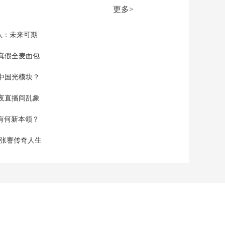
部 文字游戏无法洗白
更多>
日本整军扩武的实际
00:01:05
行动
[新闻直播间]中国外交
队：未来可期
部 中美媒体问题的始
作俑者是美方
真假全麦面包
00:01:22
[新闻直播间]中国外交
中国光模块？
部 中国产业补贴政策
严格遵守世贸组织规
00:01:12
夜直播间乱象
则
[新闻直播间]缅甸外交
空有何新本领？
部长将访华
00:00:14
现张謇传奇人生
[新闻直播间]伊朗称格
什姆岛遭袭 打击美军
在中东基地
00:01:40
[新闻直播间]新闻链
接：伊朗格什姆岛 伊
朗海军扼守霍尔木兹
00:00:37
海峡入口主要平台