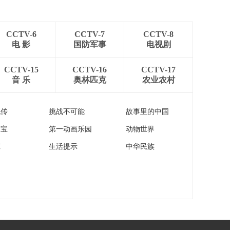
[新闻直播间]伊武装力
量称已针对各种可能
情况作好准备
00:00:56
CCTV-6
CCTV-7
CCTV-8
[新闻直播间]伊媒称伊
电 影
国防军事
电视剧
美信息交换已暂停 美
称对话持续
00:01:05
CCTV-15
CCTV-16
CCTV-17
音 乐
奥林匹克
农业农村
[新闻直播间]美称“林
肯”号航母继续参与对
伊朗封锁
00:00:39
流传
挑战不可能
故事里的中国
[新闻直播间]以色列总
家宝
第一动画乐园
动物世界
理称不允许伊朗拥有
核武器
00:00:26
苑
生活提示
中华民族
[新闻直播间]科威特国
际机场暂停航班起降
00:00:36
[新闻直播间]丹麦 航
运巨头马士基 美以伊
冲突给企业运营带来
00:02:02