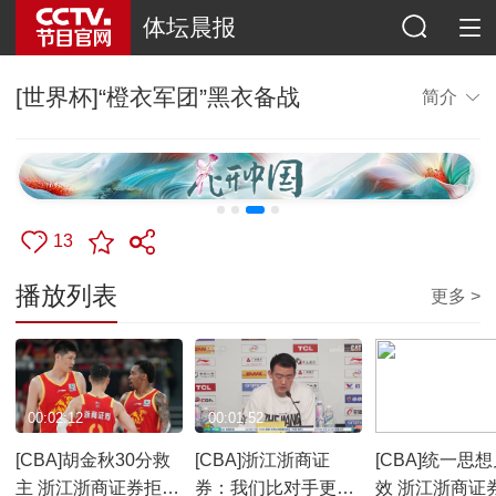
体坛晨报
[世界杯]“橙衣军团”黑衣备战
简介
13
播放列表
更多 >
00:02:12
00:01:52
00:02:49
[CBA]胡金秋30分救
[CBA]浙江浙商证
[CBA]统一思
主 浙江浙商证券拒绝
券：我们比对手更想
效 浙江浙商证