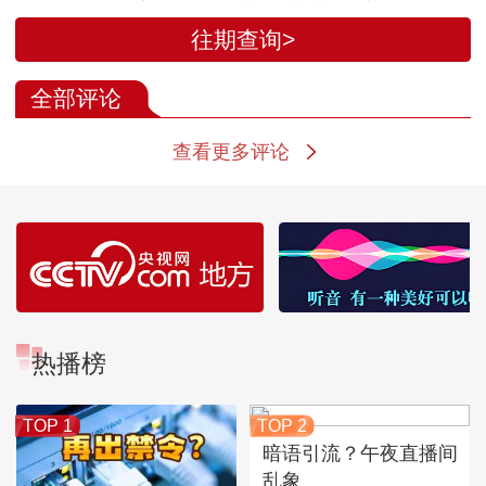
被横扫
赢下比赛
剧情重演
往期查询>
全部评论
查看更多评论
热播榜
TOP 1
TOP 2
暗语引流？午夜直播间
乱象