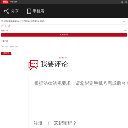
节目官网
分享
手机看
[正午国防军事]南海海域！“小平顶”湖北舰开展实战化练兵
简介
播放列表
更多 >
往期查询>
主要内容
编辑：刘洁
责任编辑：刘慧
全部评论
查看更多评论