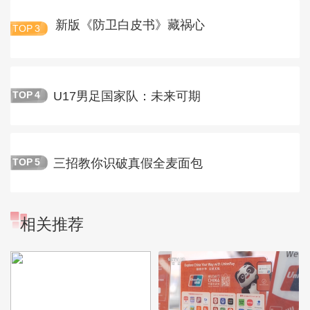
新版《防卫白皮书》藏祸心
TOP
3
U17男足国家队：未来可期
TOP
4
三招教你识破真假全麦面包
TOP
5
相关推荐