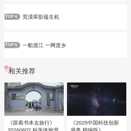
荒漠翠影蕴生机
TOP
4
一船渡江 一网渡乡
TOP
5
相关推荐
《跟着书本去旅行》
《2025中国科技创新
20260602 科学体验营
盛典 精编版》