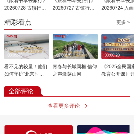
《跟着书本去旅行》
《跟着书本去旅行》
《跟着书本去
20260728 古镇行
20260727 古镇行
20260724 入
——水乡风情
——民俗画卷
华——木版水
精彩看点
更多 >
00:05:46
00:00:35
00:00:20
看不见的较量！他们
青春与长城同框 信仰
《2025全民国
如何守护“北京时
之声激荡山河
教育公开课》
间”？
啦！
全部评论
查看更多评论