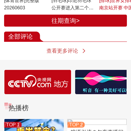
[体育世界]完整版
[羽毛球]印尼羽毛球
[排球]世界女排
20260603
公开赛进入第二个比
南京站开赛 中
赛日
首战告负
往期查询>
全部评论
查看更多评论
热播榜
TOP 1
TOP 2