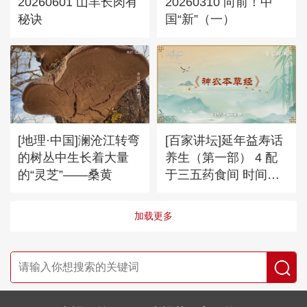
20260601 山羊长肉有
20260310 向前！中
秘诀
国“新”（一）
[地理·中国]澜沧江转弯
[百家讲坛]延年益寿话
的树丛中生长着大量
养生（第一部） 4 配
的“灵芝”——桑黄
于三五药食间 时间对
中药价值的影响
加载更多