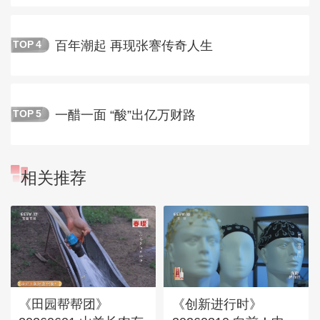
百年潮起 再现张謇传奇人生
TOP
4
一醋一面 “酸”出亿万财路
TOP
5
相关推荐
《田园帮帮团》
《创新进行时》