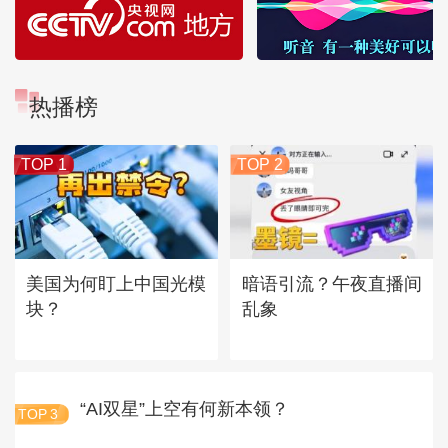
热播榜
TOP 1
TOP 2
美国为何盯上中国光模
暗语引流？午夜直播间
块？
乱象
“AI双星”上空有何新本领？
TOP
3