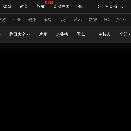
体育
教育
熊猫
直播中国
4K
CCTV.直播
式妙语
主持人
下载央视影音
热解读
天天学习
旅游
科普
健康
乐龄
阅读
艺术
数智
5G
产业+
栏目大全
片库
热播榜
看点
主持人
全部
纪录片网
国家大剧院
大型活动
科技
法治
文娱
人物
公益
图片
习式妙语
央视快评
央视网评
光华锐评
锋面
频道
VR/AR
4K专区
全景新闻
请入列
人生第一次
人生第二次
冬奥会
CBA
NBA
中超
国足
国际足球
网球
综
体育江湖
文化体育
冰雪道路
足球道路