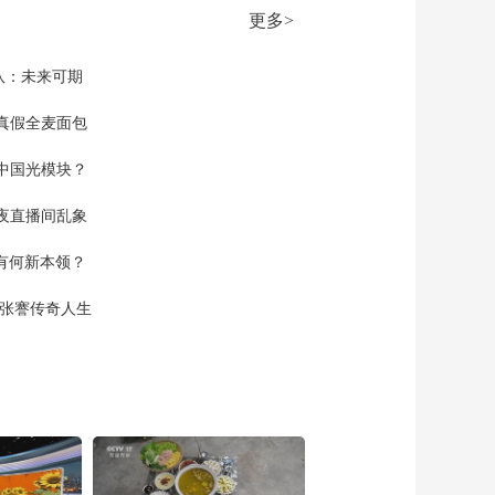
持续 Anthropic秘密递
更多>
交IPO申报材料
00:01:23
[天下财经]AI投资热潮
队：未来可期
持续 软银集团市值跃
居日本上市公司首位
真假全麦面包
00:01:12
[天下财经]AI投资热潮
中国光模块？
持续 阿尔特曼发招聘
信息 OpenAI将进军机
00:00:53
夜直播间乱象
器人赛道
[天下财经]AI投资热潮
空有何新本领？
持续 伯克希尔-哈撒韦
向字母表追加投资 加
00:02:57
现张謇传奇人生
大对AI押注
[天下财经]受双重消息
提振 IBM公司股价大
涨7.6%
00:01:56
[天下财经]受抢购备货
与AI需求提振 美国5月
份制造业PMI继续上涨
00:01:12