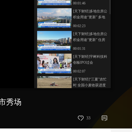
月1日起施行 新规有利
00:01:46
于健全对外投资管理
艺术
汽车
数智
5G
产业+
[天下财经]多地住房公
体系 护航高质量发展
积金用途“更新” 多地
时尚
天气
才艺
网展
央央好物
支持公积金用于房屋
00:02:23
装修 适老化改造等
[天下财经]多地住房公
积金用途“更新” 住房
公积金使用场景多样
00:01:31
化 可缴纳物业费 购买
[天下财经]宇树科技科
车位
创板IPO过会
00:02:07
[天下财经]“三夏”农忙
时 全国小麦收获进度
近三成
00:00:55
城市秀场
[天下财经]“三夏”农忙
时 安徽怀远：开通农
机“绿色通道” 精准服
00:01:26
33
务农机作业
[天下财经]多地高温范
围扩大 今日暑热感最