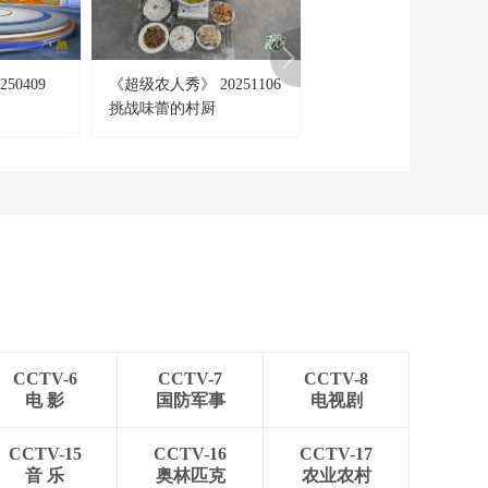
[天下财经]日本鸡肉价
格创新高 炸鸡店和烤
串店成本激增
00:01:23
50409
《超级农人秀》 20251106
[地理·中国]“张飞巡江”
[天下财经]关注中东局
挑战味蕾的村厨
传说
势 美总统称可能一周
内与伊朗达成协议
00:00:55
[天下财经]关注中东局
势 伊媒：伊朗暂停同
美对话 计划封锁霍尔
00:01:42
木兹海峡
[天下财经]中东局势扰
动全球市场 6月1日国
际油价大涨超4%
00:00:23
[天下财经]中东局势扰
动全球市场 担忧能源
CCTV-6
CCTV-7
CCTV-8
与供应链 美CEO信心
00:01:45
电 影
国防军事
电视剧
指数大跌
[天下财经]中东局势扰
动全球市场 能源价格
CCTV-15
CCTV-16
CCTV-17
上涨推动意大利通胀
音 乐
奥林匹克
农业农村
00:01:48