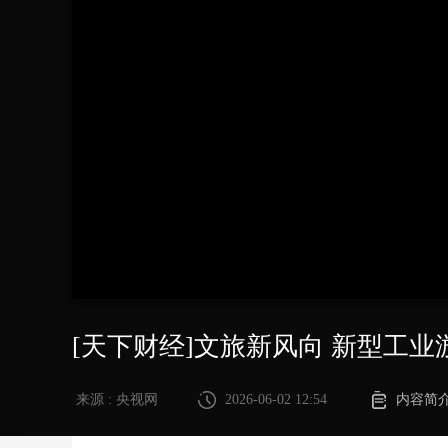
财经
教育
乡村振兴
生态环境
一带一路
大国智造
大国展会
大国保险
云顶对话
CCTV.节目官网
直播
节目单
栏目
片库
[天下财经]文旅新风向 新型工
来源 : 央视网
2026-06-02 12:54
内容简