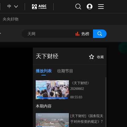
中
央央好物
热榜
天下财经
收藏
[天下财经]文旅新
正在播放
风向 新型工业游 北京：工业风
播放列表
往期节目
融合未来感 首钢园变城市秀场
《天下财经》
20260602
00:55:03
本期内容
合体育
亚冬会
[天下财经]《国务院关
于对外投资的规定》7