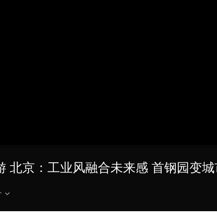
央博
非遗
文化
旅游
科普
健康
乐龄
阅读
云起
超级工厂
智敬中国
全民健康
颜选攻略
海洋
热播榜
总台企业白名单
业游 北京：工业风融合未来感 首钢园变
介