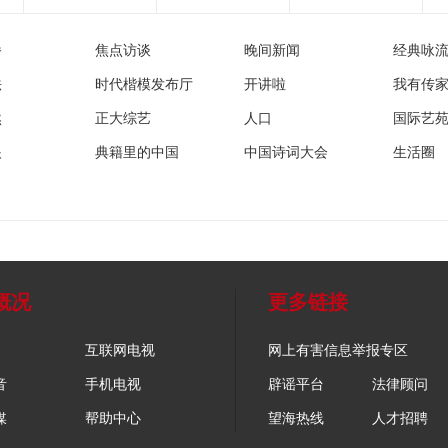
播
焦点访谈
晚间新闻
经典咏
法
时代楷模发布厅
开讲啦
我有传
然
正大综艺
人口
国际艺
眼
典籍里的中国
中国诗词大会
生活圈
概况
更多链接
互联网电视
网上有害信息举报专区
音
手机电视
辟谣平台
法律顾问
媒
帮助中心
望海热线
人才招聘