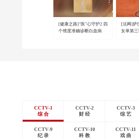
[健康之路]“医”心守护2 四
[法网]
个维度准确诊断白血病
女单第三
CCTV-1
CCTV-2
CCTV-3
综 合
财 经
综 艺
CCTV-9
CCTV-10
CCTV-11
纪 录
科 教
戏 曲