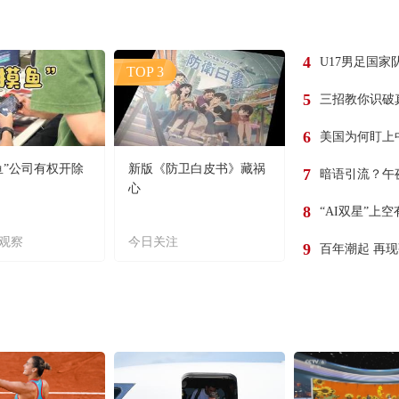
4
U17男足国家
TOP 3
5
三招教你识破
6
美国为何盯上
鱼”公司有权开除
新版《防卫白皮书》藏祸
7
暗语引流？午
心
8
“AI双星”上
观察
今日关注
9
百年潮起 再