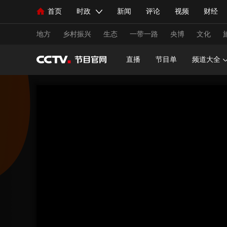
首页
时政
新闻
评论
视频
财经
人民领袖习近平
直播
海外频道
片库
iPanda
栏目大全
联播+
English
中国领导人
节目单
Монгол
听音
央视快评
微视频
习
地方
乡村振兴
生态
一带一路
央博
文化
直播
节目单
频道大全
总台春晚
网络春晚
共产党员网
秧纪录
新闻
国内
国际
评论
经济
军事
人民领袖习近平
联播+
热解读
天天学习
视频
小央视频
小央直播
直播中国
熊猫
现场
前线
比划
快看
蓝海中国
新兵
体育
直播
竞猜
2026年世界杯
2026年
VIP会员
CCTV奥林匹克频道
生活体育大会