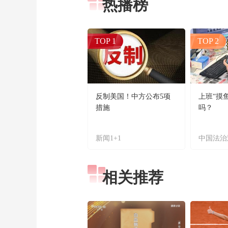
热播榜
TOP 1
TOP 2
反制美国！中方公布5项
上班“摸
措施
吗？
新闻1+1
中国法治
相关推荐