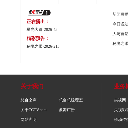
新闻联
正在播出：
今日说
星光大道-2026-43
人与自
精彩预告：
秘境之
秘境之眼-2026-213
关于我们
业务
总台之声
总台总经理室
央视网
关于CCTV.com
象舞广告
央视影
网站声明
移动传