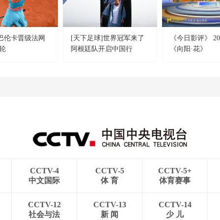
萨巴伦卡晋级法网
[天下足球]世界冠军来了
《今日影评》 202
轮
阿根廷队开启中国行
《向阳·花》
CCTV-4
CCTV-5
CCTV-5+
中文国际
体 育
体育赛事
CCTV-12
CCTV-13
CCTV-14
社会与法
新 闻
少 儿