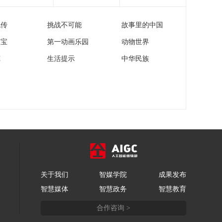
加剧
[天下财经]世界杯贴纸
风靡秘鲁 收集潮带动
流传
挑战不可能
故事里的中国
球迷经济
00:01:43
家宝
第一动画乐园
动物世界
[天下财经]欧盟将加快
成员国遣返非法移民
苑
生活提示
中华民族
的程序
00:00:37
[天下财经]美国夏威夷
基拉韦火山喷发
00:00:24
[天下财经]德国汉诺威
国际消防安全展开幕
00:00:34
[天下财经]泰国曼谷举
行英语拼词大赛 450名
关于我们
智媒学院
成果发布
选手一较高下
00:00:33
智慧媒体
智慧政务
智慧教育
[天下财经]“美好生活
合作咨询 >
之夜”盛典将于今晚播
出