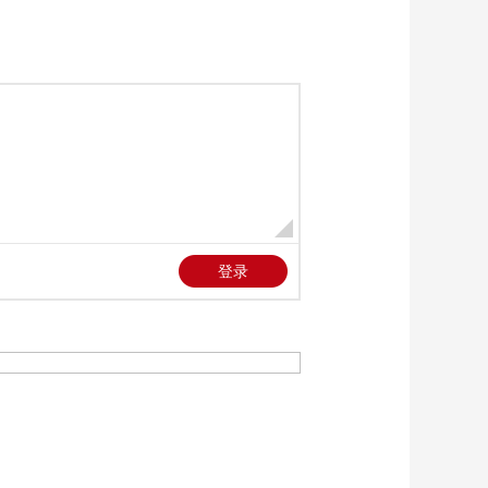
强
00:00:17
[天下财经]儿童夏季易
食欲差易中暑 专家支
招调护方法
00:01:32
[天下财经]中央生态环
保督察公布四省典型
案例
00:03:25
[天下财经]文旅新风向
新型工业游 北京：工
业风融合未来感 首钢
00:03:46
园变城市秀场
[天下财经]文旅新风向
新型工业游 上海：工
业建筑变身城市艺术
00:03:14
装置 “工业水道”转
[天下财经]文旅新风向
型“生态画廊”
新型工业游 长三角工
业遗存“活”起来 变身
00:03:33
文旅新地标
[天下财经]AI投资热潮