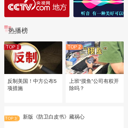
热播榜
TOP 1
TOP 2
反制美国！中方公布5
上班“摸鱼”公司有权开
项措施
除吗？
新版《防卫白皮书》藏祸心
TOP
3