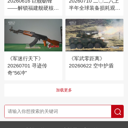
20260616 巨舰砺锋
20260710 二〇二六上
——解锁福建舰硬核军
半年全球装备损耗观察
工密码
3
《军迷行天下》
《军武零距离》
20260701 寻迹传
20260622 空中护盾
奇“56冲”
加载更多