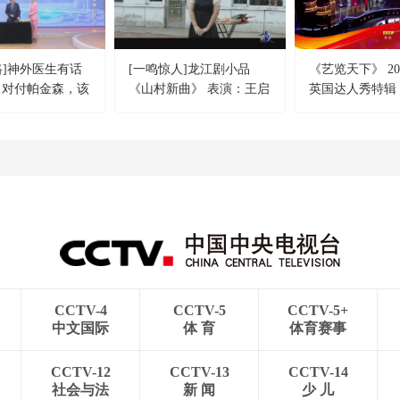
路]神外医生有话
[一鸣惊人]龙江剧小品
《艺览天下》 202
 对付帕金森，该
《山村新曲》 表演：王启
英国达人秀特辑
出手！
成 姚雪 徐海亮
CCTV-4
CCTV-5
CCTV-5+
中文国际
体 育
体育赛事
CCTV-12
CCTV-13
CCTV-14
社会与法
新 闻
少 儿