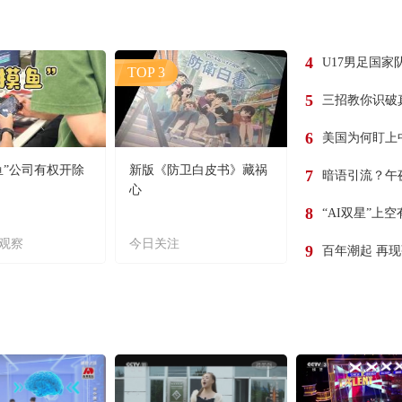
4
U17男足国家
TOP 3
5
三招教你识破
6
美国为何盯上
鱼”公司有权开除
新版《防卫白皮书》藏祸
7
暗语引流？午
心
8
“AI双星”上
观察
今日关注
9
百年潮起 再