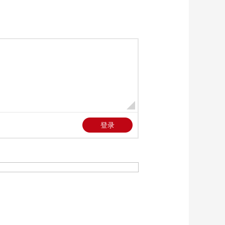
代 为武器出口探路
00:02:21
[共同关注]俄乌冲突
乌称俄袭击多地 13人
死亡
00:01:38
[共同关注]乌克兰袭击
卢甘斯克学校致大量
伤亡 普京：相关袭击
00:00:43
者必须受到惩罚
[共同关注]罗马尼亚宣
布关闭俄总领事馆 俄
方：将对罗马尼亚不
00:00:35
友好举动进行回应
[共同关注]中央巡视工
作领导小组办公室原
主任黎晓宏涉嫌严重
00:00:12
违纪违法 黎晓宏接受
[共同关注]农业农村部
纪律审查和监察调查
和中国气象局 发布设
施农业风灾和冬小麦
00:00:58
倒伏风险预警
[共同关注]中央气象台