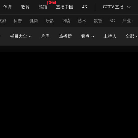
体育
教育
熊猫
直播中国
4K
CCTV.直播
式妙语
主持人
下载央视影音
热解读
天天学习
旅游
科普
健康
乐龄
阅读
艺术
数智
5G
产业+
栏目大全
片库
热播榜
看点
主持人
全部
纪录片网
国家大剧院
大型活动
科技
法治
文娱
人物
公益
图片
习式妙语
央视快评
央视网评
光华锐评
锋面
频道
VR/AR
4K专区
全景新闻
请入列
人生第一次
人生第二次
冬奥会
CBA
NBA
中超
国足
国际足球
网球
综
体育江湖
文化体育
冰雪道路
足球道路