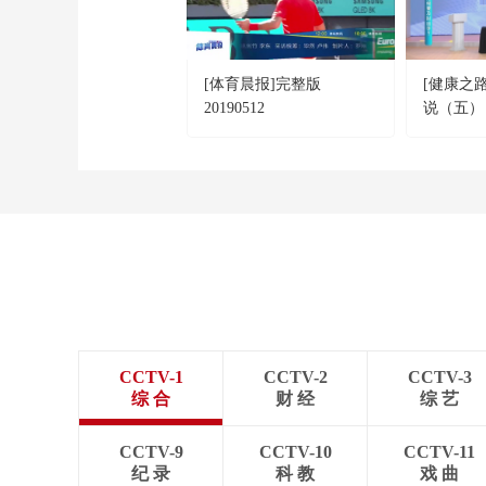
[体育晨报]完整版
[健康之
20190512
说（五）
出手时就
CCTV-1
CCTV-2
CCTV-3
综 合
财 经
综 艺
CCTV-9
CCTV-10
CCTV-11
纪 录
科 教
戏 曲