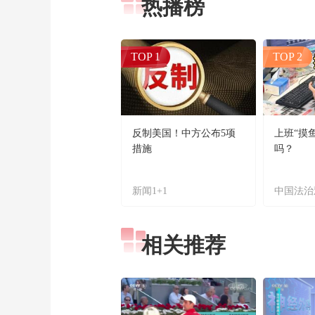
热播榜
TOP 1
TOP 2
反制美国！中方公布5项
上班“摸
措施
吗？
新闻1+1
中国法治
相关推荐