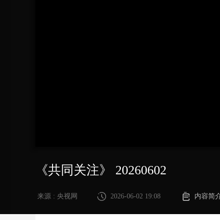
财经
教育
乡村振兴
生态环境
一带一路
大国智造
大国展会
大国保险
云顶对话
CCTV.节目官网
直播
节目单
栏目
片库
《共同关注》 20260602
来源 : 央视网
2026-06-02 19:08
内容简