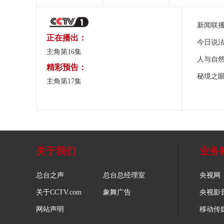
新闻联
正在播出：
今日说
主角第16集
人与自
精彩预告：
秘境之
主角第17集
关于我们
业务
总台之声
总台总经理室
央视网
关于CCTV.com
象舞广告
央视影
网站声明
移动传