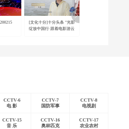
[共同关注]一问到底：
现哪些新特点？
我国全面进入汛期 如
何安全度汛？北方地
00:00:48
区如何应对极端暴雨
00215
[文化十分]十分头条 “光影
[央视财经评论]厄尔尼
[共同关注]一问到底：
及洪涝灾害？
绽放中国行·跟着电影游云
警报发出 全球将迎高
我国全面进入汛期 如
何安全度汛？山洪内
南”活动在云南大理启动
温“烤”验
00:01:27
涝突发 如何安全避
[共同关注]世界气象组
险？
织：做好应对厄尔尼
诺的准备
00:01:15
[共同关注]黎以冲突升
级 伊朗暂停与美对话
不满黎以冲突升级 特
00:02:05
朗普称以总理“疯了”
[共同关注]黎以冲突升
级 伊朗暂停与美对话
CCTV-6
CCTV-7
CCTV-8
以媒称特朗普认为内
00:01:02
电 影
国防军事
电视剧
塔尼亚胡“欠他人情”
[共同关注]黎以冲突升
级 伊朗暂停与美对
CCTV-15
CCTV-16
CCTV-17
话：记者观察 以升级
音 乐
奥林匹克
农业农村
00:02:35