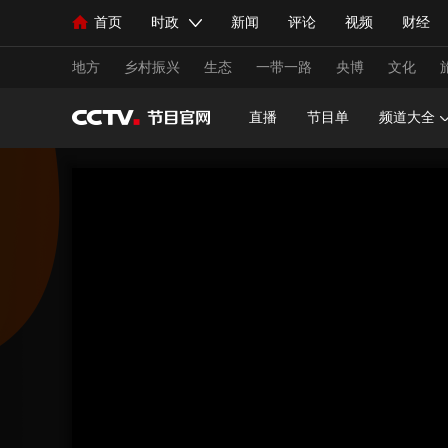
首页
时政
新闻
评论
视频
财经
人民领袖习近平
直播
海外频道
片库
iPanda
栏目大全
联播+
English
中国领导人
节目单
Монгол
听音
央视快评
微视频
习
地方
乡村振兴
生态
一带一路
央博
文化
直播
节目单
频道大全
总台春晚
网络春晚
共产党员网
秧纪录
新闻
国内
国际
评论
经济
军事
人民领袖习近平
联播+
热解读
天天学习
视频
小央视频
小央直播
直播中国
熊猫
现场
前线
比划
快看
蓝海中国
新兵
体育
直播
竞猜
2026年世界杯
2026年
VIP会员
CCTV奥林匹克频道
生活体育大会