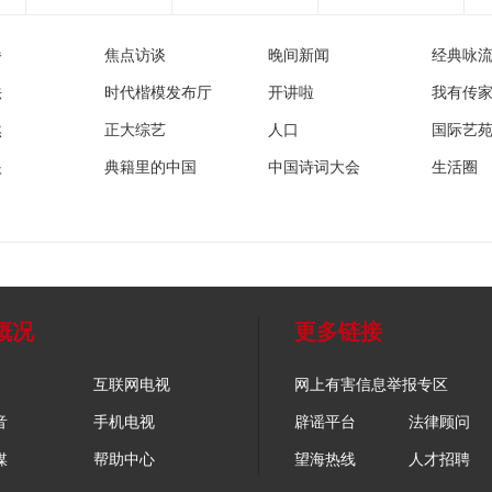
播
焦点访谈
晚间新闻
经典咏
法
时代楷模发布厅
开讲啦
我有传
然
正大综艺
人口
国际艺
眼
典籍里的中国
中国诗词大会
生活圈
概况
更多链接
互联网电视
网上有害信息举报专区
音
手机电视
辟谣平台
法律顾问
媒
帮助中心
望海热线
人才招聘