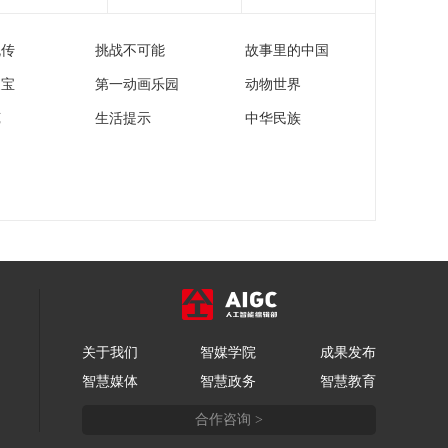
在黎战事引不满 美以
[共同关注]黎以冲突升
战略分歧加剧
级 伊朗暂停与美对话
流传
挑战不可能
故事里的中国
黎称真主党同意美国
00:00:31
提出的黎以停火方案
家宝
第一动画乐园
动物世界
[共同关注]黎以冲突升
级 伊朗暂停与美对话
苑
生活提示
中华民族
特朗普称与黎以沟通
00:01:28
美伊谈判或回正轨
[共同关注]黎以冲突升
级 伊朗暂停与美对话
伊官员称美以不遵守
00:00:38
停火协议要为后果负
[共同关注]黎以冲突升
责
级 伊朗暂停与美对话
伊朗革命卫队：保持
00:00:13
最高级别军事戒备状
[共同关注]黎以冲突升
态
级 伊朗暂停与美对话
关于我们
智媒学院
成果发布
专家解读：美国直接
00:02:40
智慧媒体
智慧政务
智慧教育
斡旋黎以冲突有何考
[共同关注]黎以冲突升
量
合作咨询 >
级 伊朗暂停与美对话
伊朗公布伊在霍尔木