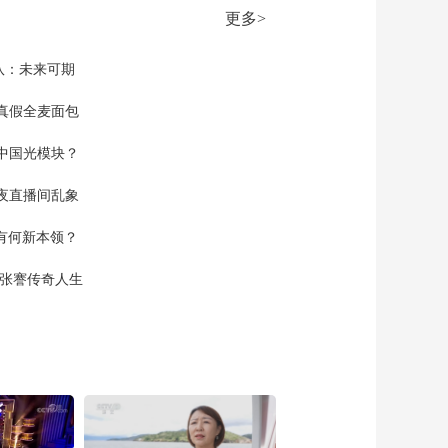
南方新一轮降雨来袭
更多>
局地雨势较强
00:00:46
[共同关注]中央气象台
队：未来可期
未来三天 南方将有强
降水过程
真假全麦面包
00:01:27
[共同关注]一问到底
中国光模块？
我国全面进入汛期 如
何安全度汛？
00:06:33
夜直播间乱象
[共同关注]一问到底：
空有何新本领？
我国全面进入汛期 如
何安全度汛？什么
00:02:09
现张謇传奇人生
是“入汛”？进入汛期意
[共同关注]一问到底：
味着什么？
我国全面进入汛期 如
何安全度汛？今年汛
00:01:00
期 我国降雨呈现什么
[共同关注]一问到底：
态势？
我国全面进入汛期 如
何安全度汛？今年以
00:01:05
来我国降雨和水情呈