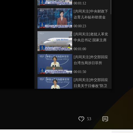
月1日起施行 将进一步
00:01:12
推动我国对外投资高
艺术
汽车
数智
5G
产业+
[共同关注]中央财政下
质量发展
达育儿补贴补助资金
时尚
天气
才艺
网展
央央好物
999亿元
00:00:23
[共同关注]老挝人革党
中央总书记 国家主席
通伦访华 通伦抵达杭
00:01:00
州 开始对我国进行国
[共同关注]外交部回应
事访问
台湾当局涉日菲所
谓“海域划界谈判”错误
00:01:50
言论 “台独”势力沦为
[共同关注]外交部回应
彻头彻尾民族败类
日美关于日修改“防卫
装备转移三原则”言论
00:01:02
为扩军备战找借口是
[共同关注]日菲商定老
日本军国主义惯用手
旧护卫舰对菲出口 引
法
强烈质疑
00:02:24
53
[共同关注]专家解读
日欲加快军备更新换