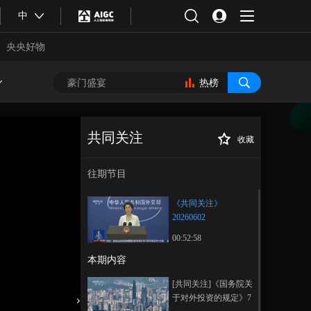
中
央央好物
热榜
共同关注
收藏
《共同关注》
正在播放
20260602
往期节目
《共同关注》
20260602
00:52:58
本期内容
合体育
亚冬会
[共同关注]《国务院关
于对外投资的规定》7