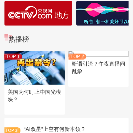
热播榜
TOP 1
TOP 2
暗语引流？午夜直播间
乱象
美国为何盯上中国光模
块？
“AI双星”上空有何新本领？
TOP
3