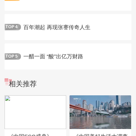
百年潮起 再现张謇传奇人生
TOP
4
一醋一面 “酸”出亿万财路
TOP
5
相关推荐