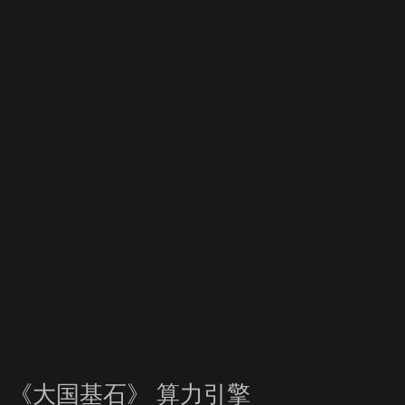
财经
教育
乡村振兴
生态环境
一带一路
央博
大国智造
大国展会
大国保险
云顶对话
云起
CCTV.节目官网
直播
节目单
栏目
片库
热播
《大国基石》 算力引擎