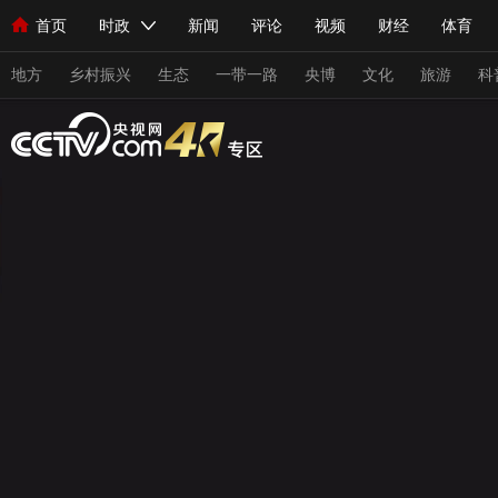
首页
时政
新闻
评论
视频
财经
体育
人民领袖习近平
直播
海外频道
片库
iPanda
栏目大全
联播+
English
中国领导人
节目单
Монгол
听音
央视快评
微视频
习式妙语
主持人
地方
乡村振兴
生态
一带一路
央博
文化
旅游
科
总台春晚
网络春晚
共产党员网
秧纪录
纪录片网
新闻
国内
国际
评论
经济
军事
科技
人民领袖习近平
联播+
热解读
天天学习
习式妙
视频
小央视频
小央直播
直播中国
熊猫频道
现场
前线
比划
快看
蓝海中国
新兵请入列
体育
直播
竞猜
2026年世界杯
2026年冬奥会
VIP会员
CCTV奥林匹克频道
生活体育大会
体育江湖