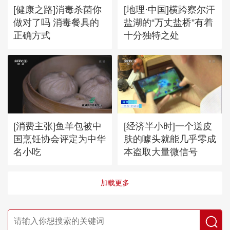
[健康之路]消毒杀菌你
[地理·中国]横跨察尔汗
做对了吗 消毒餐具的
盐湖的“万丈盐桥”有着
正确方式
十分独特之处
[消费主张]鱼羊包被中
[经济半小时]一个送皮
国烹饪协会评定为中华
肤的噱头就能几乎零成
名小吃
本盗取大量微信号
加载更多