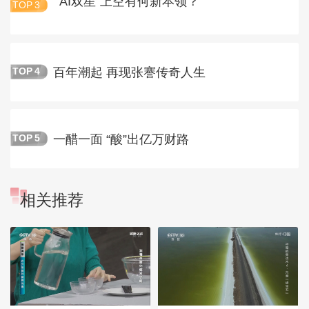
“AI双星”上空有何新本领？
TOP
3
百年潮起 再现张謇传奇人生
TOP
4
一醋一面 “酸”出亿万财路
TOP
5
相关推荐