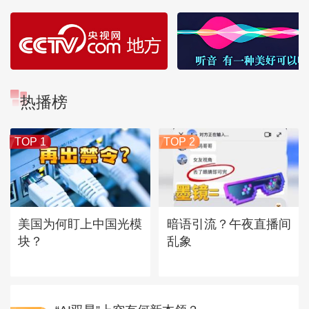
热播榜
TOP 1
TOP 2
美国为何盯上中国光模
暗语引流？午夜直播间
块？
乱象