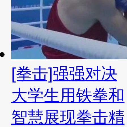
[拳击]强强对决
大学生用铁拳和
智慧展现拳击精