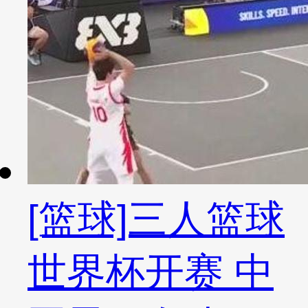
[篮球]三人篮球
世界杯开赛 中