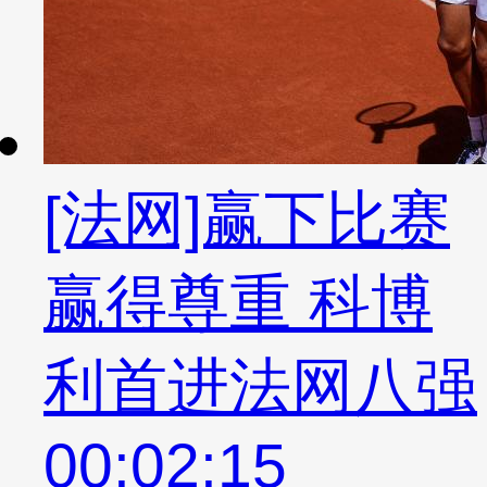
[法网]赢下比赛
赢得尊重 科博
利首进法网八强
00:02:15