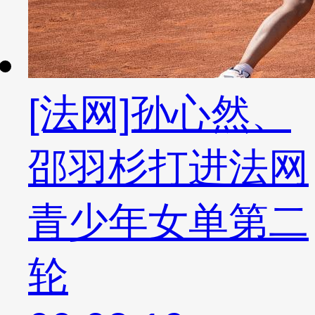
[法网]孙心然、
邵羽杉打进法网
青少年女单第二
轮