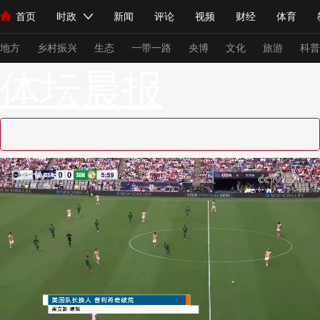
首页
时政
新闻
评论
视频
财经
体育
人民领袖习近平
直播
海外频道
片库
iPanda
栏目大全
联播+
English
中国领导人
节目单
Монгол
听音
央视快评
微视频
习式妙语
主持人
下
地方
乡村振兴
生态
一带一路
央博
文化
旅游
科普
体坛晨报
总台春晚
网络春晚
共产党员网
秧纪录
纪录片网
新闻
国内
国际
评论
经济
军事
科技
法
人民领袖习近平
联播+
热解读
天天学习
习式妙语
视频
小央视频
小央直播
直播中国
熊猫频道
V
现场
前线
比划
快看
蓝海中国
新兵请入列
体育
直播
竞猜
2026年世界杯
2026年冬奥会
VIP会员
CCTV奥林匹克频道
生活体育大会
体育江湖