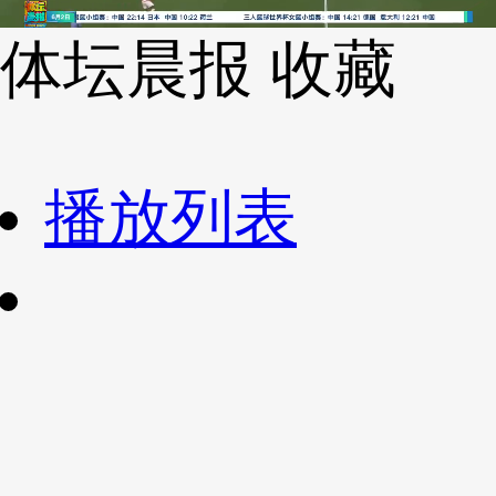
财经
教育
乡村振兴
生态环境
一带一路
央博
体坛晨报
收藏
大国智造
大国展会
大国保险
云顶对话
云起
超
播放列表
CCTV.节目官网
直播
节目单
栏目
片库
热播榜