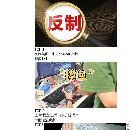
TOP 1
反制美国！中方公布5项措施
新闻1+1
TOP 2
上班“摸鱼”公司有权开除吗？
中国法治观察
TOP
3
新