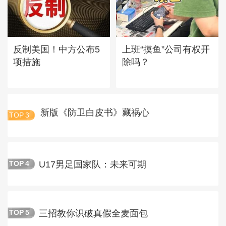
反制美国！中方公布5
上班“摸鱼”公司有权开
项措施
除吗？
新版《防卫白皮书》藏祸心
TOP
3
U17男足国家队：未来可期
TOP
4
三招教你识破真假全麦面包
TOP
5