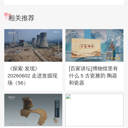
相关推荐
《探索·发现》
[百家讲坛]博物馆里有
20260602 走进发掘现
什么 5 古瓷雅韵 陶器
场（56）
和瓷器