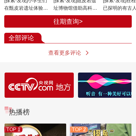
[探索·发现]小学生们
[探索·发现]甑皮岩遗
[探索·发现]在桂
在甑皮岩遗址体验考
址博物馆借助高科技
已探明的有古
古
手段展现史前文化
痕迹的岩洞有
往期查询>
个
全部评论
查看更多评论
热播榜
TOP 1
TOP 2