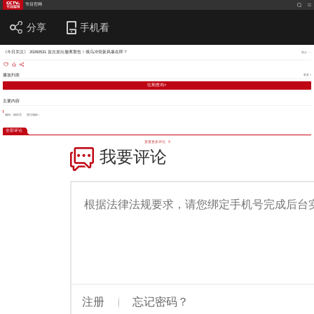
节目官网
分享
手机看
《今日关注》 20260531 首次发出撤离警告！俄乌冲突新风暴在即？
简介
播放列表
更多 >
往期查询>
主要内容
编辑：杨跃雷
责任编辑：
全部评论
查看更多评论