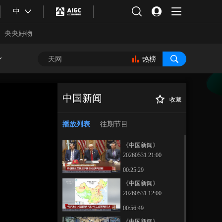
中
央央好物
热榜
中国新闻
收藏
[中国新闻]首只在
正在播放
印尼出生大熊猫正式与公众见
播放列表
往期节目
面
《中国新闻》
20260531 21:00
00:25:29
《中国新闻》
20260531 12:00
合体育
亚冬会
00:56:49
《中国新闻》