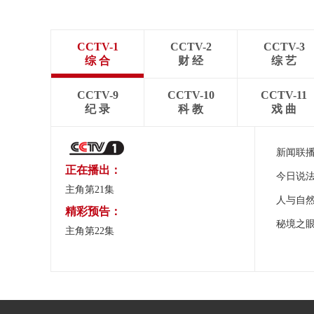
CCTV-1
CCTV-2
CCTV-3
综 合
财 经
综 艺
CCTV-9
CCTV-10
CCTV-11
纪 录
科 教
戏 曲
新闻联
正在播出：
今日说
主角第21集
人与自
精彩预告：
秘境之
主角第22集