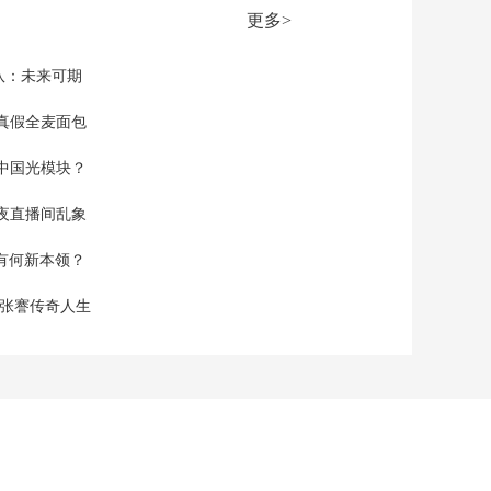
话会美国防长在涉台
更多>
议题上降调
00:02:15
[中国新闻]香格里拉对
队：未来可期
话会中方专家：必须
警惕任何军国主义思
真假全麦面包
00:01:56
潮借机复活
[中国新闻]美英澳宣布
中国光模块？
将为无人潜航器研制
新型武器
00:00:37
夜直播间乱象
[中国新闻]日防卫大臣
空有何新本领？
大肆“推销”日本护卫舰
00:01:29
现张謇传奇人生
[中国新闻]日本防卫省
机械制造订单额在五
年内增至约三倍
00:01:21
[中国新闻]日本民众举
行集会反对通过设
立“国家情报局”相关法
00:01:57
案