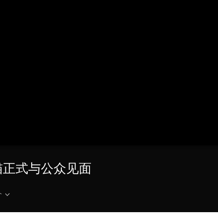
央博
非遗
文化
旅游
科普
健康
乐龄
阅读
云起
超级工厂
智敬中国
全民健康
颜选攻略
海洋
热播榜
总台企业白名单
猫正式与公众见面
介