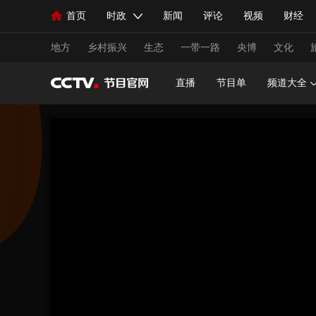
首页
时政
新闻
评论
视频
财经
人民领袖习近平
直播
海外频道
片库
iPanda
栏目大全
联播+
English
中国领导人
节目单
Монгол
听音
央视快评
微视频
习
地方
乡村振兴
生态
一带一路
央博
文化
直播
节目单
频道大全
总台春晚
网络春晚
共产党员网
秧纪录
新闻
国内
国际
评论
经济
军事
人民领袖习近平
联播+
热解读
天天学习
视频
小央视频
小央直播
直播中国
熊猫
现场
前线
比划
快看
蓝海中国
新兵
体育
直播
竞猜
2026年世界杯
2026年
VIP会员
CCTV奥林匹克频道
生活体育大会