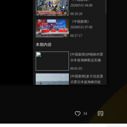
20260531 04:00
艺术
汽车
数智
5G
产业+
00:29:28
时尚
天气
才艺
网展
央央好物
《中国新闻》
20260531 07:00
00:27:17
本期内容
[中国新闻]伊朗称对霍
尔木兹海峡航运实施
全面管理
00:01:05
[中国新闻]多方信息显
示霍尔木兹海峡仍处
于关闭状态
00:02:52
[中国新闻]美媒：特朗
普向伊朗提出更强硬
和平框架条款
00:00:57
34
[中国新闻]美媒：伊朗
袭击科威特美军基地