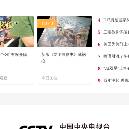
4
U17男足国家
TOP 3
5
三招教你识破
6
美国为何盯上
鱼”公司有权开除
新版《防卫白皮书》藏祸
7
暗语引流？午
心
8
“AI双星”上
观察
今日关注
9
百年潮起 再