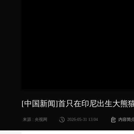
财经
教育
乡村振兴
生态环境
一带一路
大国智造
大国展会
大国保险
云顶对话
CCTV.节目官网
直播
节目单
栏目
片库
[中国新闻]首只在印尼出生大熊
来源 : 央视网
2026-05-31 13:04
内容简