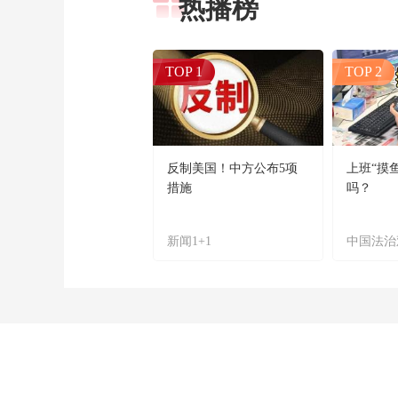
热播榜
TOP 1
TOP 2
反制美国！中方公布5项
上班“摸
措施
吗？
新闻1+1
中国法治