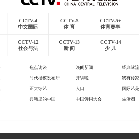
CCTV-4
CCTV-5
CCTV-5+
中文国际
体 育
体育赛事
CCTV-12
CCTV-13
CCTV-14
社会与法
新 闻
少 儿
播
焦点访谈
晚间新闻
经典咏
法
时代楷模发布厅
开讲啦
我有传
然
正大综艺
人口
国际艺
眼
典籍里的中国
中国诗词大会
生活圈