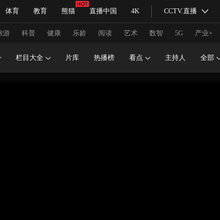
体育
教育
熊猫
直播中国
4K
CCTV.直播
式妙语
主持人
下载央视影音
热解读
天天学习
旅游
科普
健康
乐龄
阅读
艺术
数智
5G
产业+
栏目大全
片库
热播榜
看点
主持人
全部
纪录片网
国家大剧院
大型活动
科技
法治
文娱
人物
公益
图片
习式妙语
央视快评
央视网评
光华锐评
锋面
频道
VR/AR
4K专区
全景新闻
请入列
人生第一次
人生第二次
冬奥会
CBA
NBA
中超
国足
国际足球
网球
综
体育江湖
文化体育
冰雪道路
足球道路