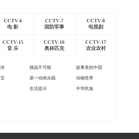
[中国新闻]媒体焦点
日本加快军事扩张步
伐
00:02:48
CCTV-6
CCTV-7
CCTV-8
[中国新闻]俄称对乌军
电 影
国防军事
电视剧
用机场等目标实施集
群打击
00:00:57
CCTV-15
CCTV-16
CCTV-17
音 乐
奥林匹克
农业农村
[中国新闻]俄称乌克兰
无人机袭击扎波罗热
核电站
00:01:21
流传
挑战不可能
故事里的中国
[中国新闻]俄称亚美尼
家宝
第一动画乐园
动物世界
亚筹备入欧将使欧亚
经济联盟协作“受损”
00:02:12
苑
生活提示
中华民族
[中国新闻]美媒：特朗
普政府淡化绿卡政策
调整影响
00:00:55
[中国新闻]多个民间组
织起诉美国最大移民
拘留中心
00:00:35