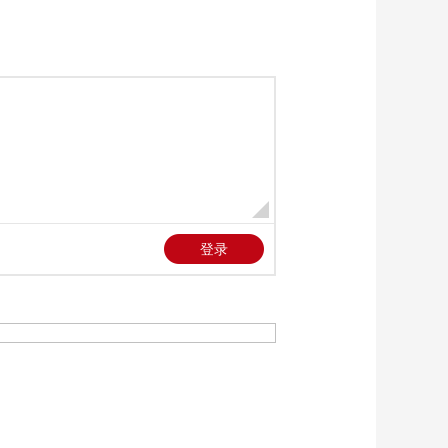
致数名美国人轻伤
00:00:50
[中国新闻]媒体焦点
美伊脆弱停火面临考
验
00:02:56
[中国新闻]黎真主党称
对以军发起多轮打击
00:01:11
[中国新闻]黎总理指责
以色列实施“焦土政策”
00:01:23
[中国新闻]记者观察：
以军突进遭报复 黎以
冲突再升级
00:03:02
[中国新闻]香格里拉对
话会今日举行两场全
体会议
00:02:58
[中国新闻]香格里拉对