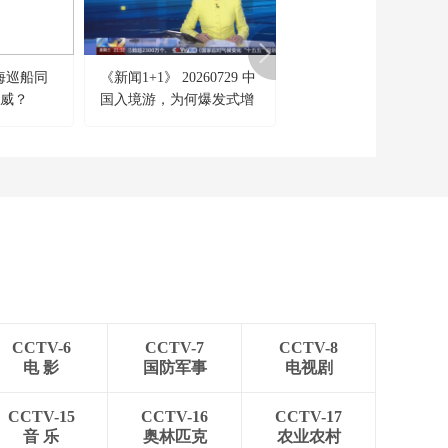
[天下财经]日本外汇干
预规模创历史新高
00:01:24
海巡船同
《新闻1+1》 20260729 中
[今日环球]内塔尼亚胡
[天下财经]Anthropic公
逞威？
国入境游，为何爆发式增
美 美以同盟为何“貌合
司七位创始人跻身全
球最富有500人之列
长？
离”？
00:01:06
[天下财经]治理结构引
担忧 SpaceX遭一丹麦
养老基金“拉黑”
00:01:38
[天下财经]美国弗吉尼
亚州：一大巴与多车
相撞 致5死34伤
00:00:24
[天下财经]美国法官裁
定将特朗普名字从肯
CCTV-6
CCTV-7
CCTV-8
尼迪中心移除
00:00:41
电 影
国防军事
电视剧
[天下财经]哥伦比亚首
都波哥大首条地铁试
CCTV-15
CCTV-16
CCTV-17
运行
音 乐
奥林匹克
农业农村
00:00:26