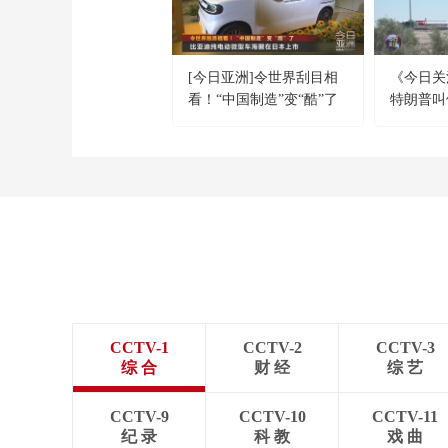
[今日亚洲]令世界刮目相
《今日关注》
看！“中国制造”变“酷”了
特朗普叫
击 伊朗称
机
CCTV-1
CCTV-2
CCTV-3
综 合
财 经
综 艺
CCTV-9
CCTV-10
CCTV-11
纪 录
科 教
戏 曲