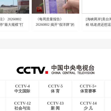
 20260802
《每周质量报告》
[海峡两岸]美台
停“最大规模”打
20260802 揭开“假洋牌”的
框 纸老虎还想
摧毁美军F-35战
真面目
CCTV-4
CCTV-5
CCTV-5+
中文国际
体 育
体育赛事
CCTV-12
CCTV-13
CCTV-14
社会与法
新 闻
少 儿