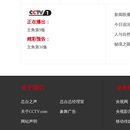
新闻联
正在播出：
今日说
主角第9集
人与自
精彩预告：
秘境之
主角第10集
关于我们
业务
总台之声
总台总经理室
央视网
关于CCTV.com
象舞广告
央视影
网站声明
移动传