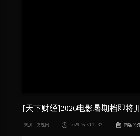
财经
教育
乡村振兴
生态环境
一带一路
大国智造
大国展会
大国保险
云顶对话
CCTV.节目官网
直播
节目单
栏目
片库
[天下财经]2026电影暑期档即
来源 : 央视网
2026-05-30 12:32
内容简