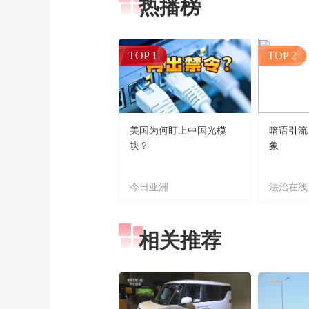
热播榜
TOP 1
TOP 2
美国为何盯上中国光模
暗语引流
块？
象
今日亚洲
法治在线
相关推荐