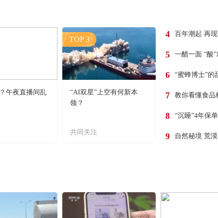
4
百年潮起 再
TOP 3
5
一醋一面 “酸
6
“蜜蜂博士”的
？午夜直播间乱
“AI双星”上空有何新本
7
教你看懂食品
领？
8
“沉睡”4年保
共同关注
9
自然秘境 荒