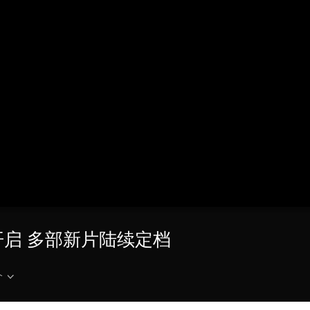
央博
非遗
文化
旅游
科普
健康
乐龄
阅读
云起
超级工厂
智敬中国
全民健康
颜选攻略
海洋
收视榜
总台企业白名单
将开启 多部新片陆续定档
介