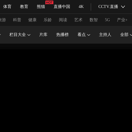
体育
教育
熊猫
直播中国
4K
CCTV.直播
式妙语
主持人
下载央视影音
热解读
天天学习
旅游
科普
健康
乐龄
阅读
艺术
数智
5G
产业+
栏目大全
片库
热播榜
看点
主持人
全部
纪录片网
国家大剧院
大型活动
科技
法治
文娱
人物
公益
图片
习式妙语
央视快评
央视网评
光华锐评
锋面
频道
VR/AR
4K专区
全景新闻
请入列
人生第一次
人生第二次
冬奥会
CBA
NBA
中超
国足
国际足球
网球
综
体育江湖
文化体育
冰雪道路
足球道路