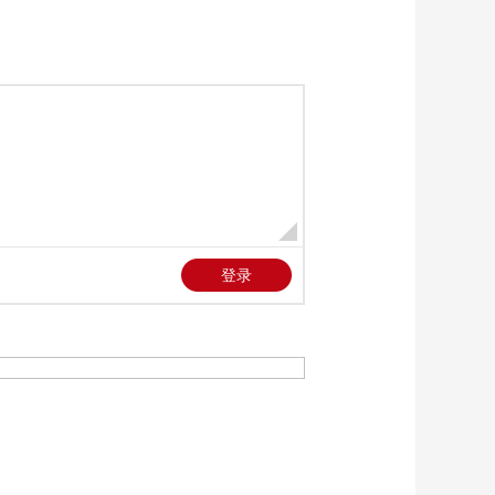
热“词元经济” 相关企
00:02:58
业加码布局“词元工厂”
[天下财经]“词元经
济”观察 AI使用方式进
入智能体阶段 催生“词
00:03:13
元经济”
[天下财经]河南济源：
女子30万元存款险被
骗走 民警及时阻断诈
00:02:08
骗
[天下财经]高温来袭
英国部分地区遭遇断
水危机
00:01:59
[天下财经]关注埃博拉
疫情 世卫组织：刚果
（金）及乌干达共报
00:01:31
告134例埃博拉确诊病
[天下财经]关注中东局
例
势 美媒：美总统推迟
就美伊协议作出“最终
00:01:35
决定”
[天下财经]关注中东局