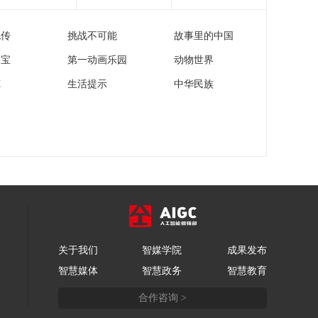
[天下财经]克罗地亚一
国家公园为凤头鹦
流传
挑战不可能
故事里的中国
鹉“科奇”庆祝70岁生日
00:00:28
家宝
第一动画乐园
动物世界
[天下财经]“高价集采
药”疑云
苑
生活提示
中华民族
00:07:43
[天下财经]“高价集采
药”疑云 内蒙古呼和浩
特：集采百元一盒药
00:02:22
药店竟卖3960元
[天下财经]“高价集采
药”疑云 相关药品三月
起已陆续调价 部分商
00:02:13
家仍以不同价格售卖
[天下财经]“高价集采
药”疑云 集采降价后
关于我们
智媒学院
成果发布
药店“高价库存”谁来买
00:03:06
智慧媒体
智慧政务
智慧教育
单？
合作咨询 >