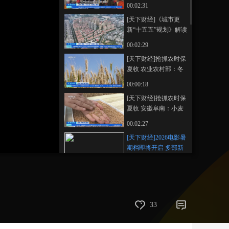
《规划》提出量化目
00:02:31
标 带动投资机遇
艺术
汽车
数智
5G
产业+
[天下财经]《城市更
新“十五五”规划》解读
时尚
天气
才艺
网展
央央好物
《规划》推动城市更
00:02:29
新转向存量提质发展
[天下财经]抢抓农时保
夏收 农业农村部：冬
小麦收获西南地区近
00:00:18
尾声 长江中下游地区
[天下财经]抢抓农时保
过八成
夏收 安徽阜南：小麦
进入集中收割期 计划
00:02:27
一周内完成收割作业
[天下财经]2026电影暑
期档即将开启 多部新
片陆续定档
00:01:31
[天下财经]“词元经
济”观察 AI时代的流量
包：“词元套餐”上线
00:02:44
33
市场前景广阔
[天下财经]“词元经
济”观察 需求激增催