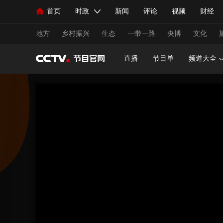
首页
时政
新闻
评论
视频
财经
人民领袖习近平
直播
海外频道
片库
iPanda
栏目大全
联播+
English
中国领导人
节目单
Монгол
听音
央视快评
微视频
习
地方
乡村振兴
生态
一带一路
央博
文化
直播
节目单
频道大全
总台春晚
网络春晚
共产党员网
秧纪录
新闻
国内
国际
评论
经济
军事
人民领袖习近平
联播+
热解读
天天学习
视频
小央视频
小央直播
直播中国
熊猫
现场
前线
比划
快看
蓝海中国
新兵
体育
直播
竞猜
2026年世界杯
2026年
VIP会员
CCTV奥林匹克频道
生活体育大会