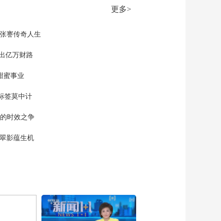
势 伊朗外交部：伊方
更多>
仍在与美方沟通 尚未
00:02:04
达成最终共识
[天下财经]美国雪佛龙
现张謇传奇人生
公司CEO：今夏油价
大概率走高
”出亿万财路
00:01:33
[天下财经]西班牙5月
甜蜜事业
通胀率维持在3.2% 能
源价格压力仍存
00:01:39
标签莫中计
[天下财经]美国4月西
单的时效之争
红柿价格同比上涨约
40% 餐饮行业成本高
00:01:42
漠翠影蕴生机
企
[天下财经]美联储理事
鲍曼：不应通过激进
货币政策应对物价上
00:01:28
涨
[天下财经]法国一季度
GDP环比下降0.1%
00:02:26