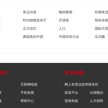
播
焦点访谈
晚间新闻
经典咏
法
时代楷模发布厅
开讲啦
我有传
然
正大综艺
人口
国际艺
眼
典籍里的中国
中国诗词大会
生活圈
概况
更多链接
互联网电视
网上有害信息举报专区
音
手机电视
辟谣平台
法律顾问
媒
帮助中心
望海热线
人才招聘