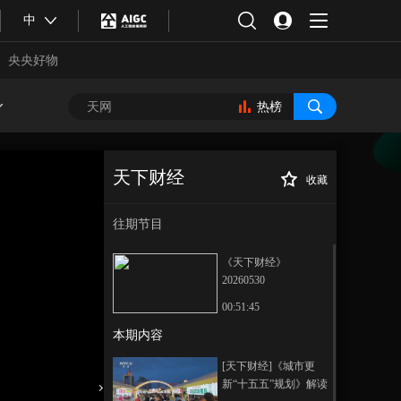
中
央央好物
热榜
天下财经
收藏
[天下财经]2026电
正在播放
影暑期档即将开启 多部新片陆
往期节目
续定档
《天下财经》
20260530
00:51:45
本期内容
合体育
亚冬会
[天下财经]《城市更
新“十五五”规划》解读