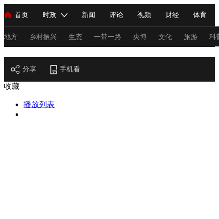
首页
时政
新闻
评论
视频
财经
体育
人民领袖习近平
直播
海外频道
片库
iPanda
栏目大全
联播+
English
中国领导人
节目单
Монгол
听音
央视快评
微视频
习式妙语
主持人
地方
乡村振兴
生态
一带一路
央博
文化
旅游
科
节目官网
总台春晚
分享
手机看
网络春晚
共产党员网
秧纪录
纪录片网
收藏
播放列表
新闻
国内
国际
评论
经济
军事
科技
法
人民领袖习近平
联播+
热解读
天天学习
习式妙语
视频
小央视频
小央直播
直播中国
熊猫频道
V
现场
前线
比划
快看
蓝海中国
新兵请入列
体育
直播
竞猜
2026年世界杯
2026年冬奥会
C
VIP会员
CCTV奥林匹克频道
生活体育大会
体育江湖