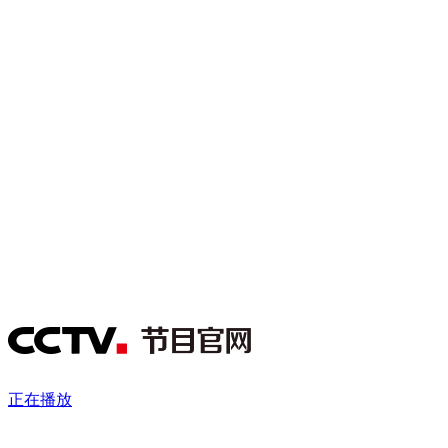
财经
教育
乡村振兴
生态环境
一带一路
央博
大国智造
大国展会
大国保险
云顶对话
云起
超
CCTV.节目官网
直播
节目单
栏目
片库
热播榜
正在播放