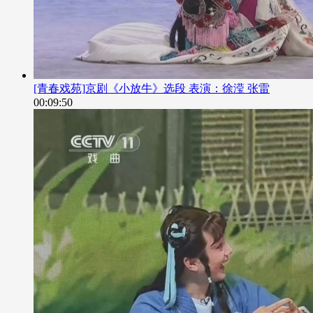
[青春戏苑]京剧《小放牛》选段 表演：徐滢 张雷
00:09:50