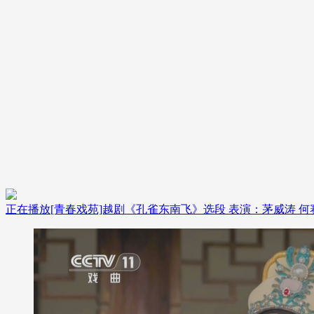
财经
教育
乡村振兴
生态环境
一带一路
大国智造
大国展会
大国保险
云顶对话
CCTV.节目官网
直播
节目单
栏目
片库
正在播放
[青春戏苑]越剧《孔雀东南飞》选段 表演：茅威涛 何