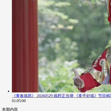
《青春戏苑》 20260529 戏腔正当潮 《拿手好戏》节目
01:05:00
本期内容