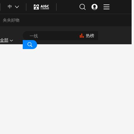
中
央央好物
热榜
全部
合体育
亚冬会