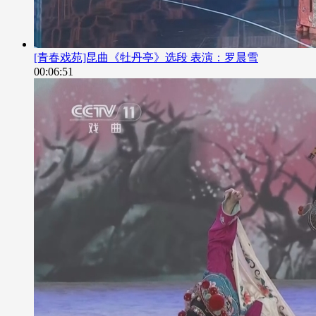
[青春戏苑]昆曲《牡丹亭》选段 表演：罗晨雪
00:06:51