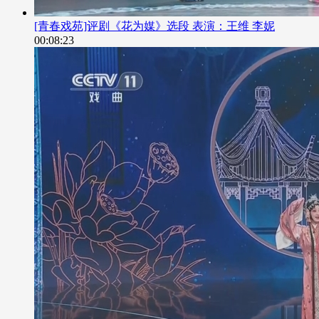
[青春戏苑]评剧《花为媒》选段 表演：王维 李妮
00:08:23