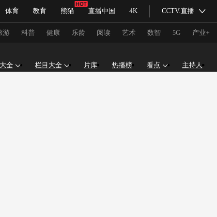
体育
教育
熊猫
直播中国
4K
CCTV.直播
式妙语
主持人
下载央视影音
热解读
天天学习
旅游
科普
健康
乐龄
阅读
艺术
数智
5G
产业+
大全
栏目大全
片库
热播榜
看点
主持人
纪录片网
国家大剧院
大型活动
科技
法治
文娱
人物
公益
图片
习式妙语
央视快评
央视网评
光华锐评
锋面
频道
VR/AR
4K专区
全景新闻
请入列
人生第一次
人生第二次
冬奥会
CBA
NBA
中超
国足
国际足球
网球
综
体育江湖
文化体育
冰雪道路
足球道路