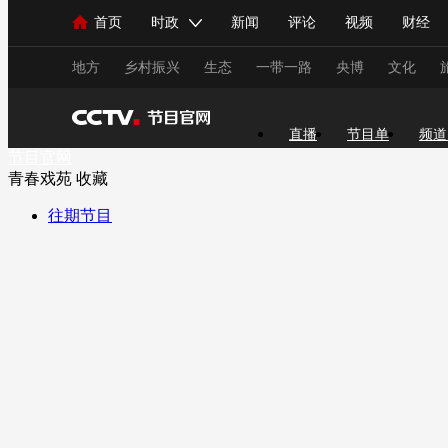
首页
时政
新闻
评论
视频
财经
人民领袖习近平
直播
海外频道
片库
iPanda
栏目大全
联播+
English
中国领导人
节目单
Монгол
听音
央视快评
微视频
习
地方
乡村振兴
生态
一带一路
央博
文化
直播
节目单
频道
总台春晚
网络春晚
共产党员网
秧纪录
节目官网
青春戏苑
收藏
往期节目
新闻
国内
国际
评论
经济
军事
人民领袖习近平
联播+
热解读
天天学习
视频
小央视频
小央直播
直播中国
熊猫
现场
前线
比划
快看
蓝海中国
新兵
体育
直播
竞猜
2026年世界杯
2026年
VIP会员
CCTV奥林匹克频道
生活体育大会