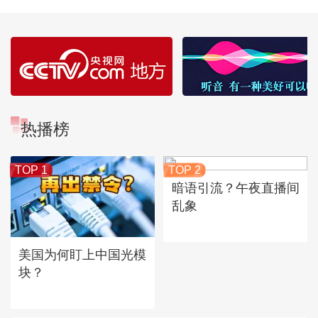
热播榜
TOP 1
TOP 2
暗语引流？午夜直播间
乱象
美国为何盯上中国光模
块？