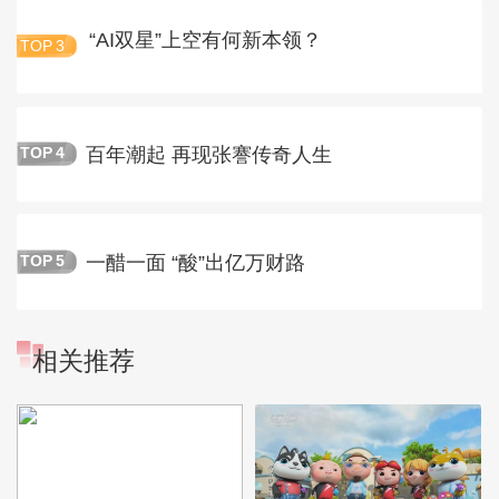
“AI双星”上空有何新本领？
TOP
3
百年潮起 再现张謇传奇人生
TOP
4
一醋一面 “酸”出亿万财路
TOP
5
相关推荐