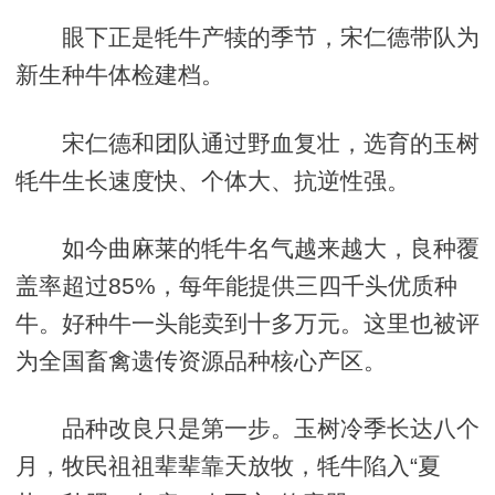
眼下正是牦牛产犊的季节，宋仁德带队为
新生种牛体检建档。
宋仁德和团队通过野血复壮，选育的玉树
牦牛生长速度快、个体大、抗逆性强。
如今曲麻莱的牦牛名气越来越大，良种覆
盖率超过85%，每年能提供三四千头优质种
牛。好种牛一头能卖到十多万元。这里也被评
为全国畜禽遗传资源品种核心产区。
品种改良只是第一步。玉树冷季长达八个
月，牧民祖祖辈辈靠天放牧，牦牛陷入“夏