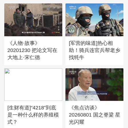
《人物·故事》
[军营的味道]热心相
20201230 把论文写在
助！骑兵连官兵帮老乡
大地上·宋仁德
找牦牛
[生财有道]“4218”到底
《焦点访谈》
是一种什么样的养殖模
20260801 国之脊梁 星
式？
光闪耀