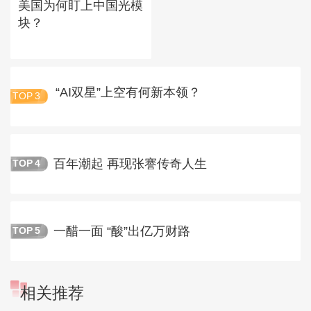
美国为何盯上中国光模
块？
“AI双星”上空有何新本领？
TOP
3
百年潮起 再现张謇传奇人生
TOP
4
一醋一面 “酸”出亿万财路
TOP
5
相关推荐