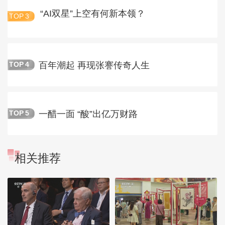
“AI双星”上空有何新本领？
TOP
3
百年潮起 再现张謇传奇人生
TOP
4
一醋一面 “酸”出亿万财路
TOP
5
相关推荐