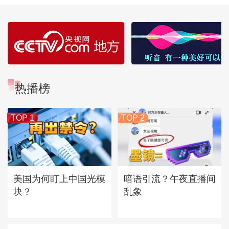
热播榜
TOP 1
TOP 2
美国为何盯上中国光模
暗语引流？午夜直播间
块？
乱象