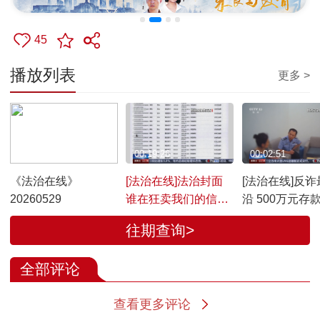
45
播放列表
更多 >
00:22:59
00:19:26
00:02:51
《法治在线》
[法治在线]法治封面
[法治在线]反诈
20260529
谁在狂卖我们的信
沿 500万元存
息？这些行业有内
骗！警惕网络
往期查询>
鬼！
阱
全部评论
查看更多评论