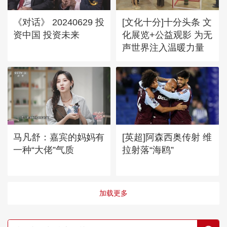
《对话》 20240629 投
[文化十分]十分头条 文
资中国 投资未来
化展览+公益观影 为无
声世界注入温暖力量
马凡舒：嘉宾的妈妈有
[英超]阿森西奥传射 维
一种“大佬”气质
拉射落“海鸥”
加载更多