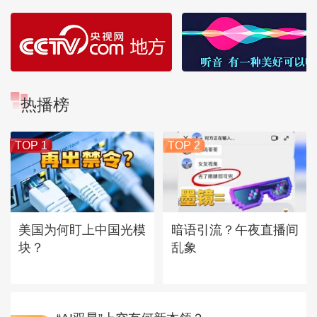
热播榜
TOP 1
TOP 2
美国为何盯上中国光模
暗语引流？午夜直播间
块？
乱象