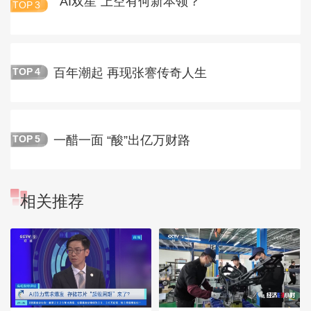
“AI双星”上空有何新本领？
TOP
3
百年潮起 再现张謇传奇人生
TOP
4
一醋一面 “酸”出亿万财路
TOP
5
相关推荐