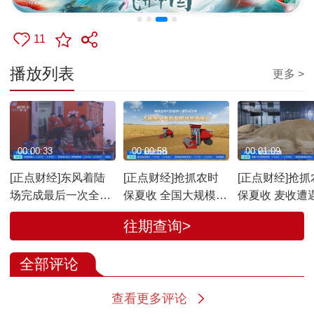
11
播放列表
更多 >
00:00:33
00:00:58
00:01:09
[正点财经]东风着陆
[正点财经]抢抓农时
[正点财经]抢抓
场完成最后一次全系
保夏收 全国大规模小
保夏收 麦收遭
统综合演练 准备就绪
麦机收即将全面展开
抢收抢烘难点何
往期查询>
迎神舟二十一号航天
水对不同时期
员回家
响“有好有坏”
全部评论
查看更多评论