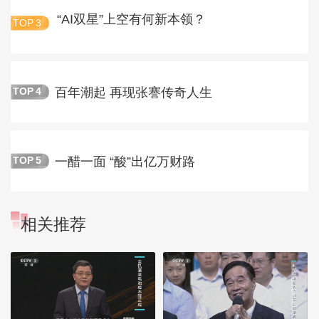
“AI双星”上空有何新本领？
TOP
3
百年潮起 再现张謇传奇人生
TOP
4
一醋一面 “酸”出亿万财路
TOP
5
相关推荐