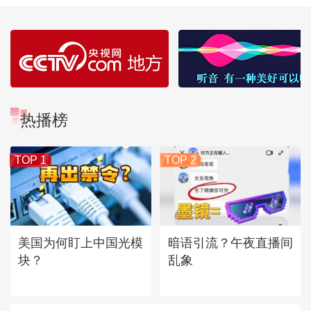
热播榜
TOP 1
TOP 2
美国为何盯上中国光模
暗语引流？午夜直播间
块？
乱象