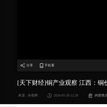
财经
教育
乡村振兴
生态环境
一带一路
大国智造
大国展会
大国保险
云顶对话
CCTV.节目官网
直播
节目单
栏目
片库
加
载
/
完
成
:
0%
分享
手机看
[天下财经]铜产业观察 江西：
来源 : 央视网
2026-05-28 12:20
内容简