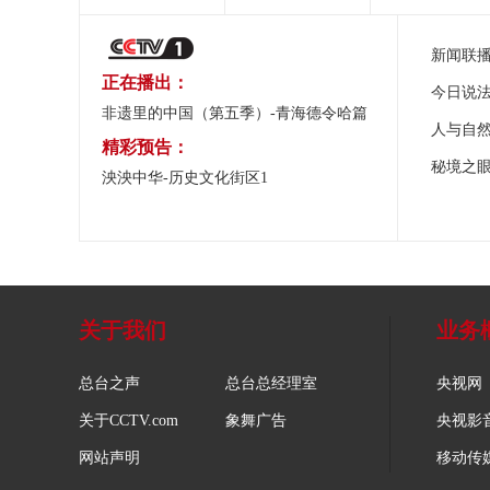
新闻联
正在播出：
今日说
非遗里的中国（第五季）-青海德令哈篇
人与自
精彩预告：
秘境之
泱泱中华-历史文化街区1
关于我们
业务
总台之声
总台总经理室
央视网
关于CCTV.com
象舞广告
央视影
网站声明
移动传