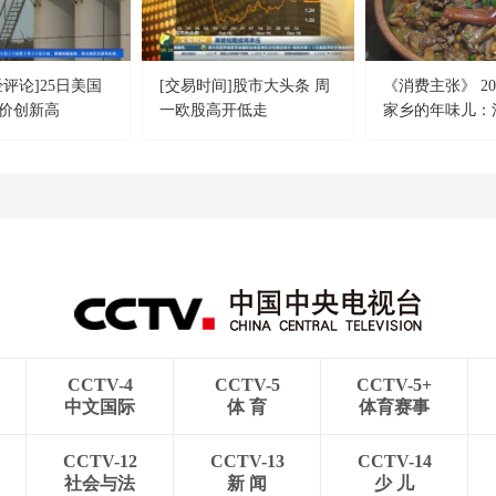
评论]25日美国
[交易时间]股市大头条 周
《消费主张》 202
价创新高
一欧股高开低走
家乡的年味儿：
CCTV-4
CCTV-5
CCTV-5+
中文国际
体 育
体育赛事
CCTV-12
CCTV-13
CCTV-14
社会与法
新 闻
少 儿