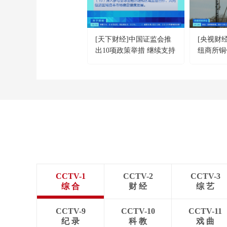
[天下财经]中国证监会推
[央视财经
出10项政策举措 继续支持
纽商所铜
符合条件的境内企业赴港
上市
CCTV-1
CCTV-2
CCTV-3
综 合
财 经
综 艺
CCTV-9
CCTV-10
CCTV-11
纪 录
科 教
戏 曲