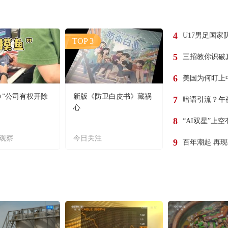
4
U17男足国家
TOP 3
5
三招教你识破
6
美国为何盯上
鱼”公司有权开除
新版《防卫白皮书》藏祸
7
暗语引流？午
心
8
“AI双星”上
观察
今日关注
9
百年潮起 再