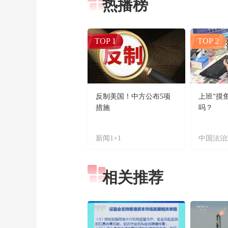
热播榜
TOP 1
TOP 2
反制美国！中方公布5项
上班“摸
措施
吗？
新闻1+1
中国法治
相关推荐