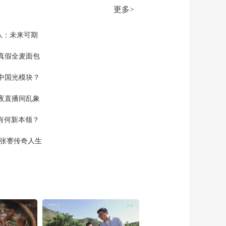
疫情 乌干达临时关闭
更多>
与刚果（金）边境 强
00:01:34
化疫情防控措施
[天下财经]荷兰卫生部
队：未来可期
门建议“洪迪厄斯”号邮
轮推迟返回母港时间
真假全麦面包
00:00:44
[天下财经]关注中东局
中国光模块？
势 伊朗媒体称阿巴斯
港附近传出爆炸声
00:00:36
夜直播间乱象
[天下财经]关注中东局
势 伊媒披露伊美谅解
空有何新本领？
备忘录内容 白宫否认
00:01:03
现张謇传奇人生
[天下财经]关注中东局
势 美国总统称对目前
同伊朗谈判进程不满
00:01:31
意
[天下财经]关注中东局
势 伊朗官员称不会因
美国总统言论退缩
00:00:23
[天下财经]关注中东局