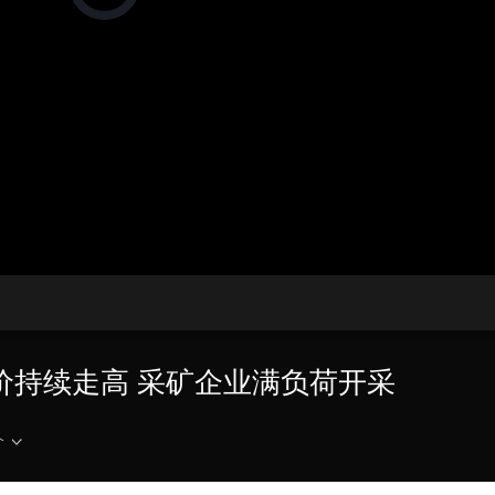
在
加
载
央博
非遗
文化
旅游
科普
健康
乐龄
阅读
视
频
云起
超级工厂
智敬中国
全民健康
颜选攻略
海洋
播
放
器。
热播榜
总台企业白名单
播
放
速
度
铜价持续走高 采矿企业满负荷开采
介