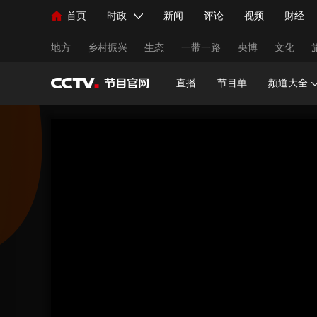
首页
时政
新闻
评论
视频
财经
人民领袖习近平
直播
海外频道
片库
iPanda
栏目大全
联播+
English
中国领导人
节目单
Монгол
听音
央视快评
微视频
习
地方
乡村振兴
生态
一带一路
央博
文化
直播
节目单
频道大全
总台春晚
网络春晚
共产党员网
秧纪录
新闻
国内
国际
评论
经济
军事
人民领袖习近平
联播+
热解读
天天学习
视频
小央视频
小央直播
直播中国
熊猫
现场
前线
比划
快看
蓝海中国
新兵
体育
直播
竞猜
2026年世界杯
2026年
VIP会员
CCTV奥林匹克频道
生活体育大会