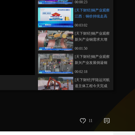
00:00:23
艺术
汽车
数智
5G
产业+
[天下财经]铜产业观察
江西：铜价持续走高
时尚
天气
才艺
网展
央央好物
采矿企业满负荷开采
00:03:02
[天下财经]铜产业观察
新兴产业铜需求大增
铜库存量整体偏低
00:01:50
[天下财经]铜产业观察
新兴产业发展倒逼铜
加工企业加速产品迭
画
静
00:02:18
质
音
代
(m)
[天下财经]平陆运河航
道主体工程今天完成
00:00:36
[天下财经]平陆运河航
道：分段建设“水上高
速”
00:02:25
11
[天下财经]浙江嘉兴首
条国际货运航线正式