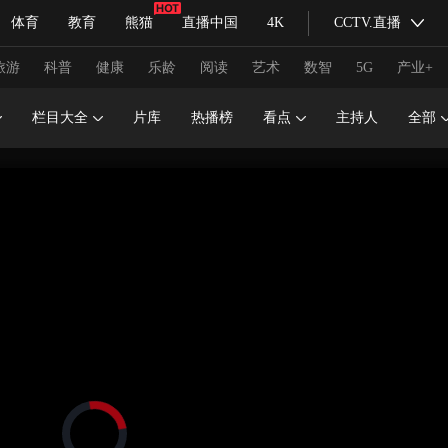
体育
教育
熊猫
直播中国
4K
CCTV.直播
式妙语
主持人
下载央视影音
热解读
天天学习
旅游
科普
健康
乐龄
阅读
艺术
数智
5G
产业+
栏目大全
片库
热播榜
看点
主持人
全部
纪录片网
国家大剧院
大型活动
科技
法治
文娱
人物
公益
图片
习式妙语
央视快评
央视网评
光华锐评
锋面
频道
VR/AR
4K专区
全景新闻
请入列
人生第一次
人生第二次
冬奥会
CBA
NBA
中超
国足
国际足球
网球
综
体育江湖
文化体育
冰雪道路
足球道路
正