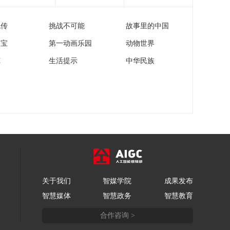
[天下财经]欧洲央行：
0.5%
中东战事及美国政策
流传
挑战不可能
故事里的中国
加剧全球金融风险
00:01:19
家宝
第一动画乐园
动物世界
[天下财经]美国华盛顿
州一工厂化学储罐内
苑
生活提示
中华民族
爆 造成多人死亡
00:01:14
[天下财经]SpaceX美股
IPO临近 面临监管和
估值等多重挑战
00:03:23
[天下财经]Meta AI启
动付费订阅测试 迈出
AI商业化关键一步
00:01:09
[天下财经]美国两个州
向国际足联发传票 要
关于我们
智媒学院
成果发布
求解释世界杯票务运
00:02:07
营
智慧媒体
智慧政务
智慧教育
[天下财经]欧洲多地遭
遇异常高温天气
合作咨询 >
00:01:32