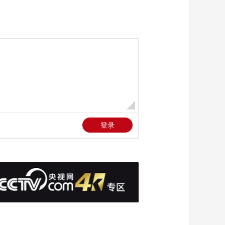
通航
00:00:23
[天下财经]铁路老年旅
客淡季购票优惠明起
正式实施
00:01:22
[天下财经]多地旅游列
车焕新上线 多项优惠
激发消费活力
00:02:08
[天下财经]浙江杭州：
西湖边暖心接驳公交
让游客不再“翻山越岭”
00:01:26
[天下财经]国家医保局
开展医保基金专项飞
行检查 药店将花露水
00:03:01
串换医保药品 剪断网
[天下财经]关注埃博拉
线抗检
疫情 刚果（金）累计
发现1077例埃博拉疑
00:00:36
似病例
[天下财经]关注埃博拉