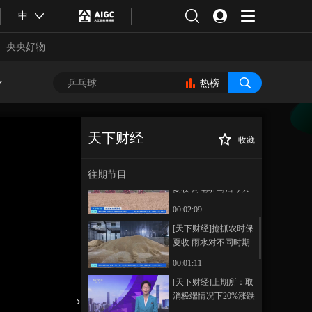
中
《天下财经》
央央好物
20260528
00:56:10
热榜
本期内容
[天下财经]抢抓农时保
夏收 全国“三夏”大规
天下财经
收藏
模小麦机收即将全面
00:00:22
[天下财经]铜产业
正在播放
展开
观察 江西：铜价持续走高 采矿
往期节目
[天下财经]抢抓农时保
企业满负荷开采
夏收 河南驻马店今天
进入小麦集中收获期
00:02:09
[天下财经]抢抓农时保
夏收 雨水对不同时期
小麦影响“有好有坏”
00:01:11
合体育
亚冬会
[天下财经]上期所：取
消极端情况下20%涨跌
停板固定限制