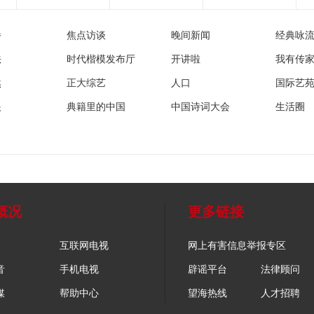
播
焦点访谈
晚间新闻
经典咏
法
时代楷模发布厅
开讲啦
我有传
然
正大综艺
人口
国际艺
眼
典籍里的中国
中国诗词大会
生活圈
概况
更多链接
互联网电视
网上有害信息举报专区
音
手机电视
辟谣平台
法律顾问
媒
帮助中心
望海热线
人才招聘