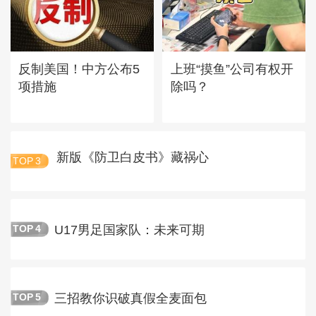
反制美国！中方公布5
上班“摸鱼”公司有权开
项措施
除吗？
新版《防卫白皮书》藏祸心
TOP
3
U17男足国家队：未来可期
TOP
4
三招教你识破真假全麦面包
TOP
5